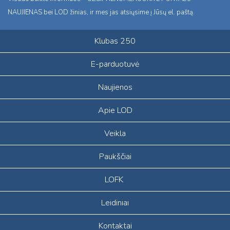
NAUJIENAS bei LOD žinias, ir mes jas atsiųsime į Jūsų el. paštą.
Klubas 250
E-parduotuvė
Naujienos
Apie LOD
Veikla
Paukščiai
LOFK
Leidiniai
Kontaktai