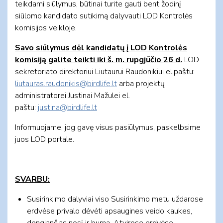
teikdami siūlymus, būtinai turite gauti bent žodinį
siūlomo kandidato sutikimą dalyvauti LOD Kontrolės
komisijos veikloje.
Savo siūlymus dėl kandidatų į LOD Kontrolės
komisiją galite teikti iki š. m. rupgjūčio
26 d.
LOD
sekretoriato direktoriui Liutaurui Raudonikiui el.paštu:
liutauras.raudonikis@birdlife.lt
arba projektų
administratorei Justinai Mažulei el.
paštu:
justina@birdlife.lt
Informuojame, jog gavę visus pasiūlymus, paskelbsime
juos LOD portale.
SVARBU:
Susirinkimo dalyviai viso Susirinkimo metu uždarose
erdvėse privalo dėvėti apsaugines veido kaukes,
dengiančias nosį ir burną. Atvirose erdvėse