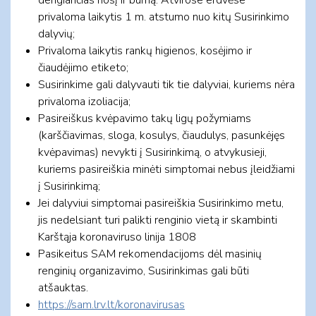
privaloma laikytis 1 m. atstumo nuo kitų Susirinkimo
dalyvių;
Privaloma laikytis rankų higienos, kosėjimo ir
čiaudėjimo etiketo;
Susirinkime gali dalyvauti tik tie dalyviai, kuriems nėra
privaloma izoliacija;
Pasireiškus kvėpavimo takų ligų požymiams
(karščiavimas, sloga, kosulys, čiaudulys, pasunkėjęs
kvėpavimas) nevykti į Susirinkimą, o atvykusieji,
kuriems pasireiškia minėti simptomai nebus įleidžiami
į Susirinkimą;
Jei dalyviui simptomai pasireiškia Susirinkimo metu,
jis nedelsiant turi palikti renginio vietą ir skambinti
Karštąja koronaviruso linija 1808
Pasikeitus SAM rekomendacijoms dėl masinių
renginių organizavimo, Susirinkimas gali būti
atšauktas.
https://sam.lrv.lt/koronavirusas