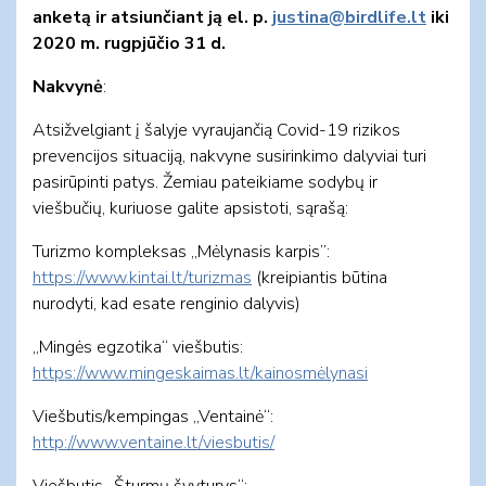
anketą ir atsiunčiant ją el. p.
justina
@birdlife.lt
iki
2020 m. rug
pjūčio
31 d.
Nakvynė
:
Atsižvelgiant į šalyje vyraujančią Covid-19 rizikos
prevencijos situaciją, nakvyne susirinkimo dalyviai turi
pasirūpinti patys. Žemiau pateikiame sodybų ir
viešbučių, kuriuose galite apsistoti, sąrašą:
Turizmo kompleksas „Mėlynasis karpis”:
https://www.kintai.lt/turizmas
(kreipiantis būtina
nurodyti, kad esate renginio dalyvis)
„Mingės egzotika“ viešbutis:
https://www.mingeskaimas.lt/kainosmėlynasi
Viešbutis/kempingas „Ventainė“:
http://www.ventaine.lt/viesbutis/
Viešbutis „Šturmų švyturys“: