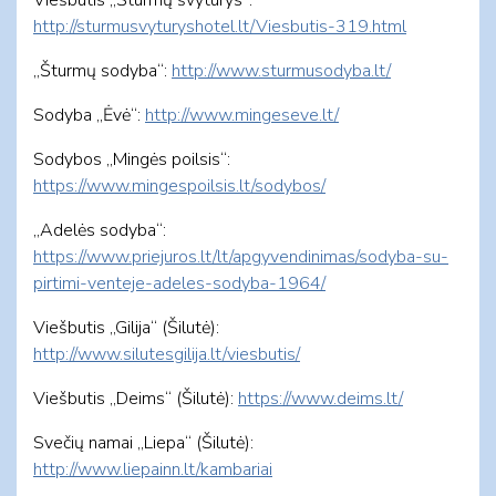
http://sturmusvyturyshotel.lt/Viesbutis-319.html
„Šturmų sodyba“:
http://www.sturmusodyba.lt/
Sodyba „Ėvė“:
http://www.mingeseve.lt/
Sodybos „Mingės poilsis“:
https://www.mingespoilsis.lt/sodybos/
„Adelės sodyba“:
https://www.priejuros.lt/lt/apgyvendinimas/sodyba-su-
pirtimi-venteje-adeles-sodyba-1964/
Viešbutis „Gilija“ (Šilutė):
http://www.silutesgilija.lt/viesbutis/
Viešbutis „Deims“ (Šilutė):
https://www.deims.lt/
Svečių namai „Liepa“ (Šilutė):
http://www.liepainn.lt/kambariai