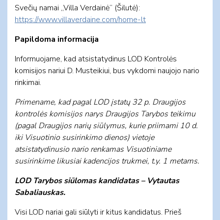
Svečių namai ,,Villa Verdainė” (Šilutė):
https://www.villaverdaine.com/home-lt
Papildoma informacija
Informuojame, kad atsistatydinus LOD Kontrolės
komisijos nariui D. Musteikiui, bus vykdomi naujojo nario
rinkimai.
Primename, kad pagal LOD įstatų 32 p. Draugijos
kontrolės komisijos narys Draugijos Tarybos teikimu
(pagal Draugijos narių siūlymus, kurie priimami 10 d.
iki Visuotinio susirinkimo dienos) vietoje
atsistatydinusio nario renkamas Visuotiniame
susirinkime likusiai kadencijos trukmei, t.y. 1 metams.
LOD Tarybos siūlomas kandidatas – Vytautas
Sabaliauskas.
Visi LOD nariai gali siūlyti ir kitus kandidatus. Prieš