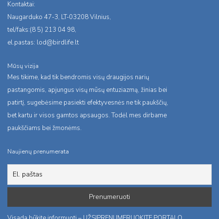
Kontaktai:
Naugarduko 47-3, LT-03208 Vilnius,
tel/faks:(8 5) 213 04 98,
el.pastas:
lod@birdlife.lt
Mūsų vizija
Mes tikime, kad tik bendromis visų draugijos narių
pastangomis, apjungus visų mūsų entuziazmą, žinias bei
patirtį, sugebėsime pasiekti efektyvesnės ne tik paukščių,
bet kartu ir visos gamtos apsaugos. Todėl mes dirbame
paukščiams bei žmonėms.
Naujienų prenumerata
Visada būkite informuoti – UŽSIPRENUMERUOKITE PORTALO