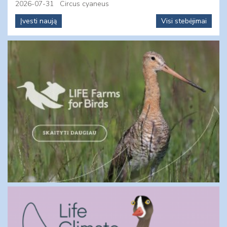
2026-07-31
Circus cyaneus
Įvesti naują
Visi stebėjimai