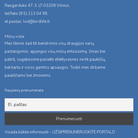
Naugarduko 47-3, LT-03208 Vilnius,
tel/faks:(8 5) 213 04 98,
el.pastas:
lod@birdlife.lt
Mūsų vizija
Mes tikime, kad tik bendromis visų draugijos narių
pastangomis, apjungus visų mūsų entuziazmą, žinias bei
patirtį, sugebėsime pasiekti efektyvesnės ne tik paukščių,
bet kartu ir visos gamtos apsaugos. Todėl mes dirbame
paukščiams bei žmonėms.
Naujienų prenumerata
Visada būkite informuoti – UŽSIPRENUMERUOKITE PORTALO