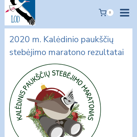
Skip
to
0
content
2020 m. Kalėdinio paukščių
stebėjimo maratono rezultatai