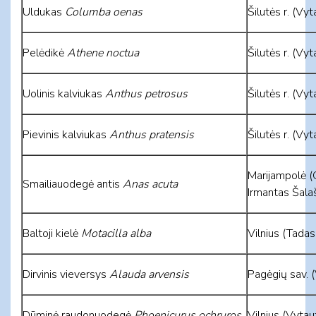
Uldukas
Columba oenas
Šilutės r. (Vyt
Pelėdikė
Athene noctua
Šilutės r. (Vyt
Uolinis kalviukas
Anthus petrosus
Šilutės r. (Vyt
Pievinis kalviukas
Anthus pratensis
Šilutės r. (Vyt
Marijampolė (G
Smailiauodegė antis
Anas acuta
Irmantas Šalaš
Baltoji kielė
Motacilla alba
Vilnius (Tadas
Dirvinis vieversys
Alauda arvensis
Pagėgių sav. (
Dūminė raudonuodegė
Phoenicurus ochruros
Vilnius (Vyta