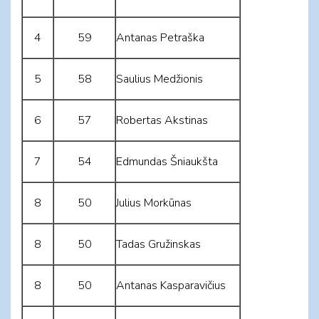
4
59
Antanas Petraška
5
58
Saulius Medžionis
6
57
Robertas Akstinas
7
54
Edmundas Šniaukšta
8
50
Julius Morkūnas
8
50
Tadas Gružinskas
8
50
Antanas Kasparavičius