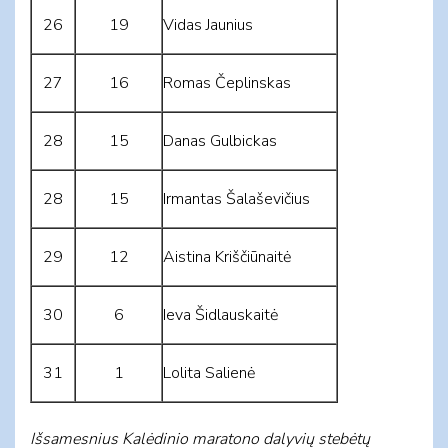
26
19
Vidas Jaunius
27
16
Romas Čeplinskas
28
15
Danas Gulbickas
28
15
Irmantas Šalaševičius
29
12
Aistina Kriščiūnaitė
30
6
Ieva Šidlauskaitė
31
1
Lolita Salienė
Išsamesnius Kalėdinio maratono dalyvių stebėtų