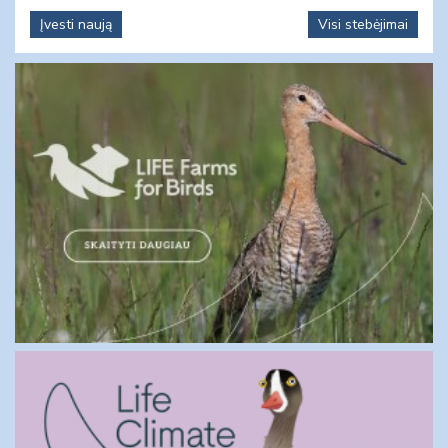
Įvesti naują
Visi stebėjimai