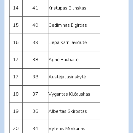
14
41
Kristupas Bilinskas
15
40
Gediminas Eigirdas
16
39
Liepa Karnilavičiūtė
17
38
Agnė Raubaitė
17
38
Austėja Jasinskytė
18
37
Vygantas Kilčauskas
19
36
Albertas Skirpstas
20
34
Vytenis Morkūnas