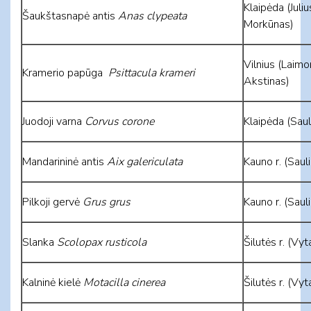
Klaipėda (Juli
Šaukštasnapė antis
Anas clypeata
Morkūnas)
Vilnius (Laim
Kramerio papūga
Psittacula krameri
Akstinas)
Juodoji varna
Corvus corone
Klaipėda (Saul
Mandarininė antis
Aix galericulata
Kauno r. (Saul
Pilkoji gervė
Grus grus
Kauno r. (Saul
Slanka
Scolopax rusticola
Šilutės r. (Vyt
Kalninė kielė
Motacilla cinerea
Šilutės r. (Vyt