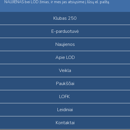
NAUJIENAS bei LOD žinias, ir mes jas atsiųsime į Jūsų el. paštą.
Klubas 250
E-parduotuvė
Naujienos
Apie LOD
Veikla
Paukščiai
LOFK
Leidiniai
Kontaktai