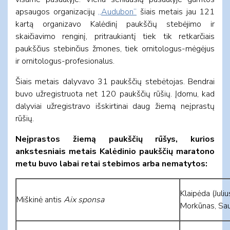
apsaugos organizacijų
„Audubon“
šiais metais jau 121
kartą organizavo Kalėdinį paukščių stebėjimo ir
skaičiavimo renginį, pritraukiantį tiek tik retkarčiais
paukščius stebinčius žmones, tiek ornitologus-mėgėjus
ir ornitologus-profesionalus.
Šiais metais dalyvavo 31 paukščių stebėtojas. Bendrai
buvo užregistruota net 120 paukščių rūšių. Įdomu, kad
dalyviai užregistravo išskirtinai daug žiemą neįprastų
rūšių.
Neįprastos žiemą paukščių rūšys, kurios
ankstesniais metais Kalėdinio paukščių maratono
metu buvo labai retai stebimos arba nematytos:
Klaipėda (Juli
Miškinė antis
Aix sponsa
Morkūnas, Saul