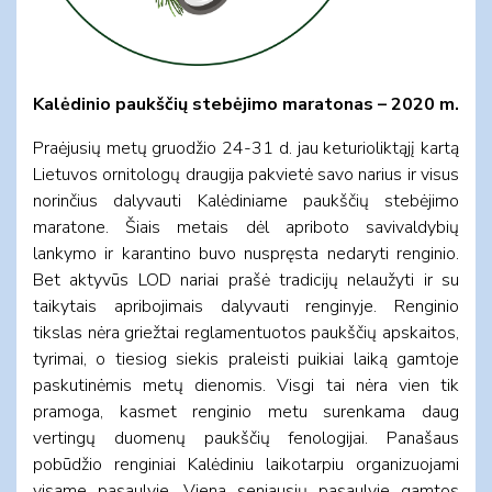
Kalėdinio paukščių stebėjimo maratonas – 2020 m.
Praėjusių metų gruodžio 24-31 d. jau keturioliktąjį kartą
Lietuvos ornitologų draugija pakvietė savo narius ir visus
norinčius dalyvauti Kalėdiniame paukščių stebėjimo
maratone. Šiais metais dėl apriboto savivaldybių
lankymo ir karantino buvo nuspręsta nedaryti renginio.
Bet aktyvūs LOD nariai prašė tradicijų nelaužyti ir su
taikytais apribojimais dalyvauti renginyje. Renginio
tikslas nėra griežtai reglamentuotos paukščių apskaitos,
tyrimai, o tiesiog siekis praleisti puikiai laiką gamtoje
paskutinėmis metų dienomis. Visgi tai nėra vien tik
pramoga, kasmet renginio metu surenkama daug
vertingų duomenų paukščių fenologijai. Panašaus
pobūdžio renginiai Kalėdiniu laikotarpiu organizuojami
visame pasaulyje. Viena seniausių pasaulyje gamtos