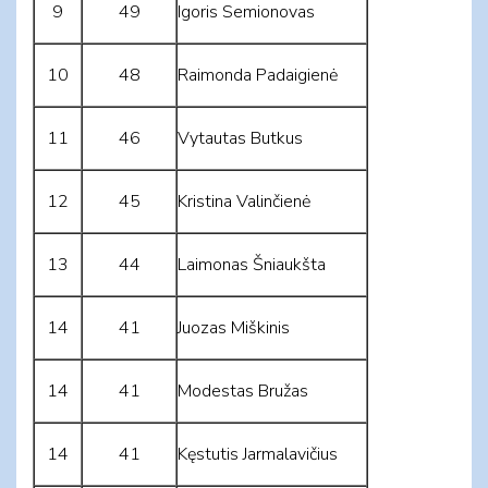
9
49
Igoris Semionovas
10
48
Raimonda Padaigienė
11
46
Vytautas Butkus
12
45
Kristina Valinčienė
13
44
Laimonas Šniaukšta
14
41
Juozas Miškinis
14
41
Modestas Bružas
14
41
Kęstutis Jarmalavičius