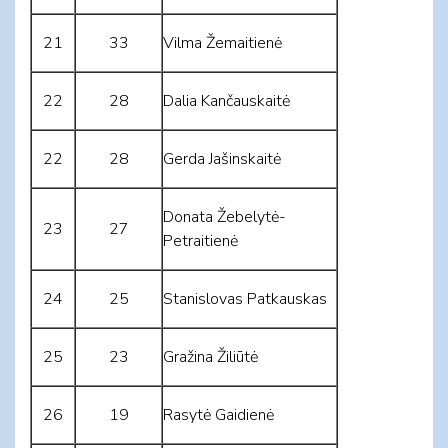
21
33
Vilma Žemaitienė
22
28
Dalia Kančauskaitė
22
28
Gerda Jašinskaitė
Donata Žebelytė-
23
27
Petraitienė
24
25
Stanislovas Patkauskas
25
23
Gražina Žiliūtė
26
19
Rasytė Gaidienė