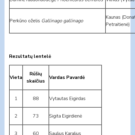
Kaunas (Donat
Perkūno oželis
Gallinago gallinago
Petraitienė)
Rezultatų lentelė
Rūšių
Vieta
Vardas Pavardė
skaičius
1
88
Vytautas Eigirdas
2
73
Sigita Eigirdienė
3
60
Saulius Karalius