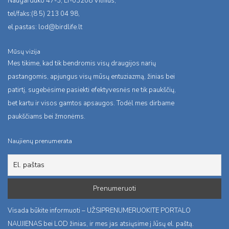
Naugarduko 47-3, LT-03208 Vilnius,
tel/faks:(8 5) 213 04 98,
el.pastas:
lod@birdlife.lt
Mūsų vizija
Mes tikime, kad tik bendromis visų draugijos narių
pastangomis, apjungus visų mūsų entuziazmą, žinias bei
patirtį, sugebėsime pasiekti efektyvesnės ne tik paukščių,
bet kartu ir visos gamtos apsaugos. Todėl mes dirbame
paukščiams bei žmonėms.
Naujienų prenumerata
Visada būkite informuoti – UŽSIPRENUMERUOKITE PORTALO
NAUJIENAS bei LOD žinias, ir mes jas atsiųsime į Jūsų el. paštą.