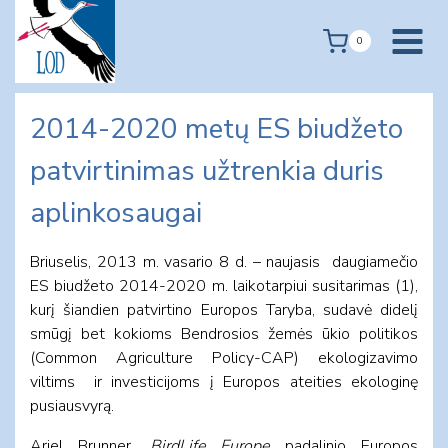
Skip
to
0
content
2014-2020 metų ES biudžeto
patvirtinimas užtrenkia duris
aplinkosaugai
Briuselis, 2013 m. vasario 8 d. – naujasis daugiamečio
ES biudžeto 2014-2020 m. laikotarpiui susitarimas (1),
kurį šiandien patvirtino Europos Taryba, sudavė didelį
smūgį bet kokioms Bendrosios žemės ūkio politikos
(Common Agriculture Policy-CAP) ekologizavimo
viltims ir investicijoms į Europos ateities ekologinę
pusiausvyrą.
Ariel Brunner,
BirdLife Europe
padalinio Europos