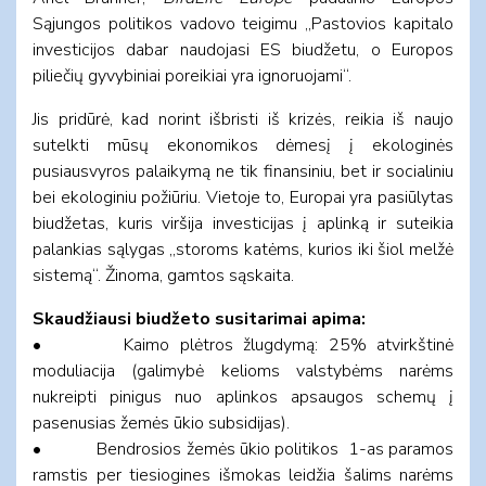
Sąjungos politikos vadovo teigimu „Pastovios kapitalo
investicijos dabar naudojasi ES biudžetu, o Europos
piliečių gyvybiniai poreikiai yra ignoruojami“.
Jis pridūrė, kad norint išbristi iš krizės, reikia iš naujo
sutelkti mūsų ekonomikos dėmesį į ekologinės
pusiausvyros palaikymą ne tik finansiniu, bet ir socialiniu
bei ekologiniu požiūriu. Vietoje to, Europai yra pasiūlytas
biudžetas, kuris viršija investicijas į aplinką ir suteikia
palankias sąlygas „storoms katėms, kurios iki šiol melžė
sistemą“. Žinoma, gamtos sąskaita.
Skaudžiausi biudžeto susitarimai apima:
• Kaimo plėtros žlugdymą: 25% atvirkštinė
moduliacija (galimybė kelioms valstybėms narėms
nukreipti pinigus nuo aplinkos apsaugos schemų į
pasenusias žemės ūkio subsidijas).
• Bendrosios žemės ūkio politikos 1-as paramos
ramstis per tiesiogines išmokas leidžia šalims narėms