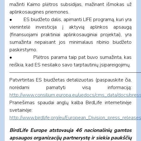
mažinti Kaimo plėtros subsidijas, mažinant išmokas už
aplinkosaugines priemones.
• ES biudžeto dalis, apimanti LIFE programą, kuri yra
vienintelė investicija į aktyvią aplinkos apsaugą
(finansuojami praktiniai aplinkosauginiai projektai), yra
sumažinta nepaisant jos minimalaus ribinio biudžeto
paskirstymo.
• Plėtros parama taip pat buvo sumažinta, kas
reiškia, kad ES nesilaiko savo tarptautinių įsipareigojimų.
——————————————————————————
Patvirtintas ES biudžetas detalizuotas (paspauskite čia,
norėdami pamatyti visą informaciją:
http://www.consilium.europa.eu/uedocs/cms_data/docs/pres
Pranešimas spaudai anglų kalba BirdLife internetinėje
svetainėje:
http://www.birdlife.org/eu/European_Division_press_releases
BirdLife Europe atstovauja 46 nacionalinių gamtos
apsaugos organizacijų partnerystę ir siekia paukščių