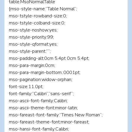
table.MsoNormalTable
{mso-style-name:”Table Normal”;
mso-tstyle-rowband-size:0;
mso-tstyle-colband-size:0;
mso-style-noshow:yes;
mso-style-priority:99;
mso-style-qformat:yes;
mso-style-parent:””;
mso-padding-alt:0cm 5.4pt 0cm 5.4pt;
mso-para-margin:0cm;
mso-para-margin-bottom:.0001pt;
mso-pagination:widow-orphan;
font-size:11.0pt;
font-family:”Calibri”,”sans-serif”;
mso-ascii-font-family:Calibri;
mso-ascii-theme-font:minor-latin;
mso-fareast-font-family:”Times New Roman”;
mso-fareast-theme-font:minor-fareast;
mso-hansi-font-family:Calibri;