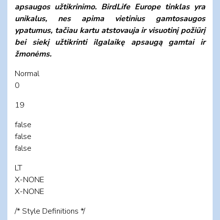
apsaugos užtikrinimo. BirdLife Europe tinklas yra
unikalus, nes apima vietinius gamtosaugos
ypatumus, tačiau kartu atstovauja ir visuotinį požiūrį
bei siekį užtikrinti ilgalaikę apsaugą gamtai ir
žmonėms.
Normal
0
19
false
false
false
LT
X-NONE
X-NONE
/* Style Definitions */