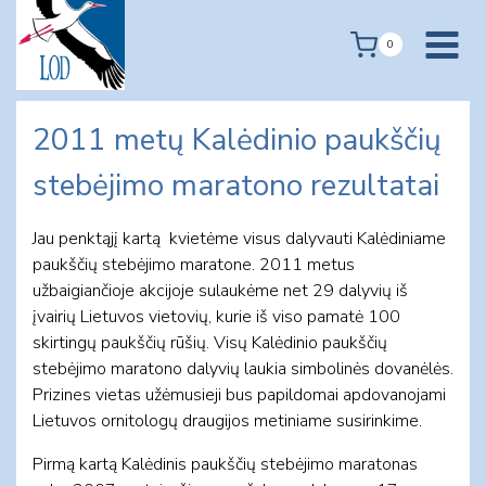
Skip
to
0
content
2011 metų Kalėdinio paukščių
stebėjimo maratono rezultatai
Jau penktąjį kartą kvietėme visus dalyvauti Kalėdiniame
paukščių stebėjimo maratone. 2011 metus
užbaigiančioje akcijoje sulaukėme net 29 dalyvių iš
įvairių Lietuvos vietovių, kurie iš viso pamatė 100
skirtingų paukščių rūšių. Visų Kalėdinio paukščių
stebėjimo maratono dalyvių laukia simbolinės dovanėlės.
Prizines vietas užėmusieji bus papildomai apdovanojami
Lietuvos ornitologų draugijos metiniame susirinkime.
Pirmą kartą Kalėdinis paukščių stebėjimo maratonas