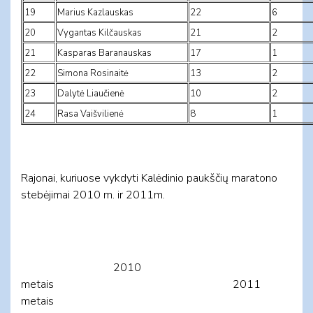
19
Marius Kazlauskas
22
6
20
Vygantas Kilčauskas
21
2
21
Kasparas Baranauskas
17
1
22
Simona Rosinaitė
13
2
23
Dalytė Liaučienė
10
2
24
Rasa Vaišvilienė
8
1
Rajonai, kuriuose vykdyti Kalėdinio paukščių maratono
stebėjimai 2010 m. ir 2011m.
2010
metais 2011
metais