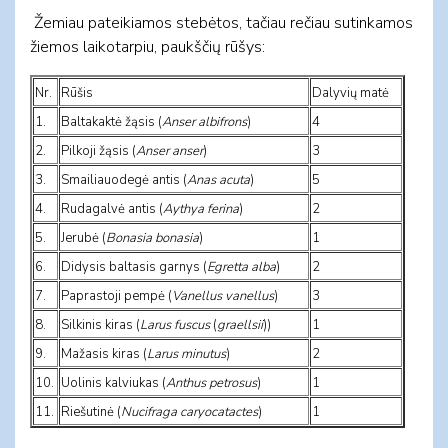
Žemiau pateikiamos stebėtos, tačiau rečiau sutinkamos
žiemos laikotarpiu, paukščių rūšys:
Nr.
Rūšis
Dalyvių matė
1.
Baltakaktė žąsis (
Anser albifrons
)
4
2.
Pilkoji žąsis (
Anser anser
)
3
3.
Smailiauodegė antis (
Anas acuta
)
5
4.
Rudagalvė antis (
Aythya ferina
)
2
5.
Jerubė (
Bonasia bonasia
)
1
6.
Didysis baltasis garnys (
Egretta alba
)
2
7.
Paprastoji pempė (
Vanellus vanellus
)
3
8.
Silkinis kiras (
Larus fuscus
(
graellsii
))
1
9.
Mažasis kiras (
Larus minutus
)
2
10.
Uolinis kalviukas (
Anthus petrosus
)
1
11.
Riešutinė (
Nucifraga caryocatactes
)
1