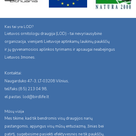
Kas tai yra LOD?
Lietuvos ornitologu draugija (LOD) - tai nevyriausybinė
organizacija, vienijanti Lietuvoje aptinkamų laukinių paukščių
ir jų gyvenamosios aplinkos tyrimams ir apsaugai neabejingus
Lietuvos žmones.
Kontaktai:
Naugarduko 47-3, LT-03208 Vilnius,
tel/faks:(8 5) 213 04 98,
el.pastas:
lod@birdlife.lt
Mūsų vizija
Mes tikime, kad tik bendromis visų draugijos narių
pastangomis, apjungus visų mūsų entuziazmą, žinias bei
patirtį, sugebėsime pasiekti efektyvesnės ne tik paukščių,