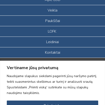
Veikla
Paukščiai
LOFK
Leidiniai
Kontaktai
Portalas sukurtas įgyvendinant Lietuvos Respublikos, Europos
Vertiname jūsų privatumą
ekonominės erdvės ir Norvegijos finansinių mechanizmų iš dalies
finansuojamą paprojektį
Naudojame slapukus siekdami pagerinti jūsų naršymo patirtį,
„LOD visuomeninės /gamtosauginės veiklos sustiprinimas ir įvaizdžio
teikti suasmenintus skelbimus ar turinį ir analizuoti srautą.
formavimas įtraukiant visuomenę į aplinkosauginių tyrimų veiklą“
Spustelėdami „Priimti viską“ sutinkate su mūsų slapukų
(paprojekčio
įgyvendinimo sutarties numeris 2004-LT0008-NVO-1EEE/NOR-02-
naudojimo taisyklėmis.
059)