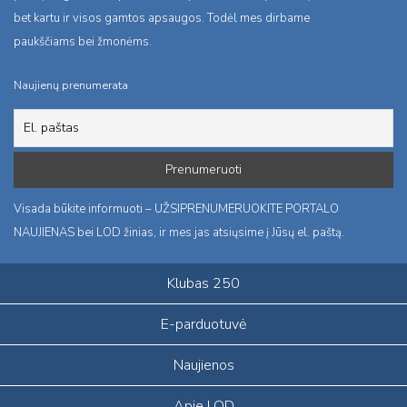
bet kartu ir visos gamtos apsaugos. Todėl mes dirbame
paukščiams bei žmonėms.
Naujienų prenumerata
Visada būkite informuoti – UŽSIPRENUMERUOKITE PORTALO
NAUJIENAS bei LOD žinias, ir mes jas atsiųsime į Jūsų el. paštą.
Klubas 250
E-parduotuvė
Naujienos
Apie LOD