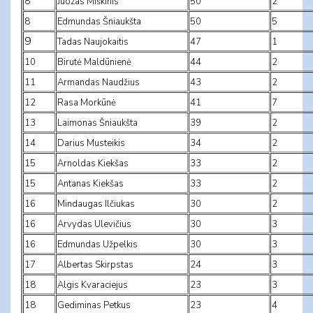
8
Juozas Miškinis
50
2
8
Edmundas Šniaukšta
50
5
9
Tadas Naujokaitis
47
1
10
Birutė Maldūnienė
44
2
11
Armandas Naudžius
43
2
12
Rasa Morkūnė
41
7
13
Laimonas Šniaukšta
39
2
14
Darius Musteikis
34
2
15
Arnoldas Kiekšas
33
2
15
Antanas Kiekšas
33
2
16
Mindaugas Ilčiukas
30
2
16
Arvydas Ulevičius
30
3
16
Edmundas Užpelkis
30
3
17
Albertas Skirpstas
24
3
18
Algis Kvaraciejus
23
3
18
Gediminas Petkus
23
4