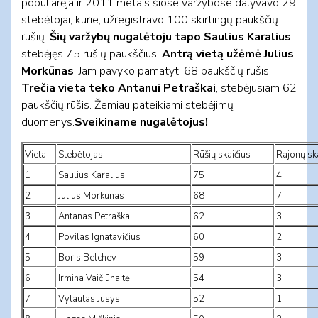
populiarėja ir 2011 metais šiose varžybose dalyvavo 29
stebėtojai, kurie, užregistravo 100 skirtingų paukščių
rūšių.
Šių varžybų nugalėtoju tapo Saulius Karalius
,
stebėjęs 75 rūšių paukščius.
Antrą vietą užėmė Julius
Morkūnas
. Jam pavyko pamatyti 68 paukščių rūšis.
Trečia vieta teko Antanui Petraškai
, stebėjusiam 62
paukščių rūšis. Žemiau pateikiami stebėjimų
duomenys.
Sveikiname nugalėtojus!
Vieta
Stebėtojas
Rūšių skaičius
Rajonų sk
1
Saulius Karalius
75
4
2
Julius Morkūnas
68
7
3
Antanas Petraška
62
3
4
Povilas Ignatavičius
60
2
5
Boris Belchev
59
3
6
Irmina Vaičiūnaitė
54
3
7
Vytautas Jusys
52
1