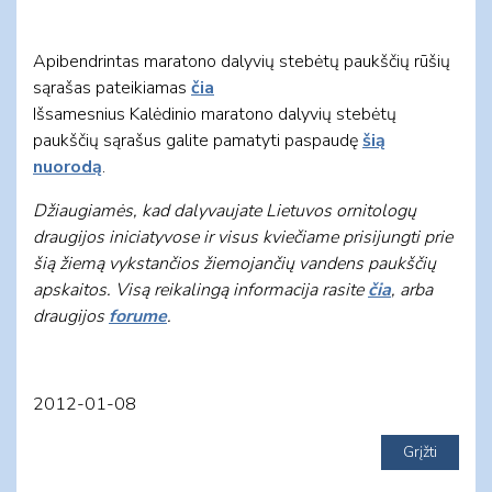
Apibendrintas maratono dalyvių stebėtų paukščių rūšių
sąrašas pateikiamas
čia
Išsamesnius Kalėdinio maratono dalyvių stebėtų
paukščių sąrašus galite pamatyti paspaudę
šią
nuorodą
.
Džiaugiamės, kad dalyvaujate Lietuvos ornitologų
draugijos iniciatyvose ir visus kviečiame prisijungti prie
šią žiemą vykstančios žiemojančių vandens paukščių
apskaitos. Visą reikalingą informacija rasite
čia
, arba
draugijos
forume
.
2012-01-08