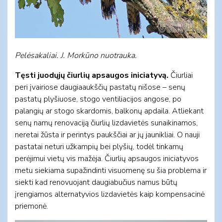
Pelėsakaliai. J. Morkūno nuotrauka.
Tęsti juodųjų čiurlių apsaugos iniciatyvą.
Čiurliai
peri įvairiose daugiaaukščių pastatų nišose – senų
pastatų plyšiuose, stogo ventiliacijos angose, po
palangių ar stogo skardomis, balkonų apdaila. Atliekant
senų namų renovaciją čiurlių lizdavietės sunaikinamos,
neretai žūsta ir perintys paukščiai ar jų jaunikliai. O nauji
pastatai neturi užkampių bei plyšių, todėl tinkamų
perėjimui vietų vis mažėja. Čiurlių apsaugos iniciatyvos
metu siekiama supažindinti visuomenę su šia problema ir
siekti kad renovuojant daugiabučius namus būtų
įrengiamos alternatyvios lizdavietės kaip kompensacinė
priemonė.