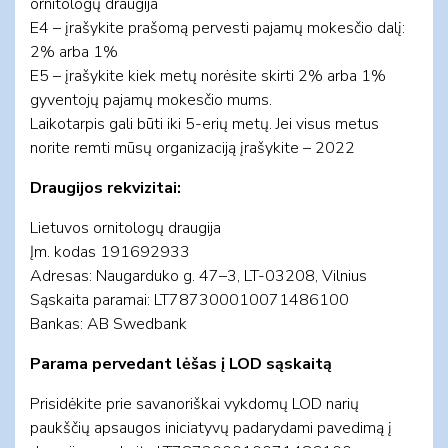
ornitologų draugija
E4 – įrašykite prašomą pervesti pajamų mokesčio dalį:
2% arba 1%
E5 – įrašykite kiek metų norėsite skirti 2% arba 1%
gyventojų pajamų mokesčio mums.
Laikotarpis gali būti iki 5-erių metų. Jei visus metus
norite remti mūsų organizaciją įrašykite – 2022
Draugijos rekvizitai:
Lietuvos ornitologų draugija
Įm. kodas 191692933
Adresas: Naugarduko g. 47–3, LT-03208, Vilnius
Sąskaita paramai: LT787300010071486100
Bankas: AB Swedbank
Parama pervedant lėšas į LOD sąskaitą
Prisidėkite prie savanoriškai vykdomų LOD narių
paukščių apsaugos iniciatyvų padarydami pavedimą į