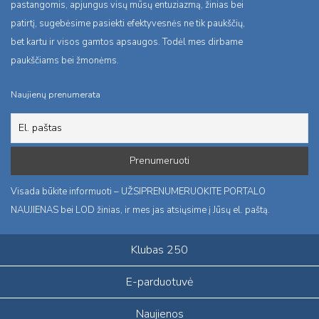
pastangomis, apjungus visų mūsų entuziazmą, žinias bei
patirtį, sugebėsime pasiekti efektyvesnės ne tik paukščių,
bet kartu ir visos gamtos apsaugos. Todėl mes dirbame
paukščiams bei žmonėms.
Naujienų prenumerata
Visada būkite informuoti – UŽSIPRENUMERUOKITE PORTALO
NAUJIENAS bei LOD žinias, ir mes jas atsiųsime į Jūsų el. paštą.
Klubas 250
E-parduotuvė
Naujienos