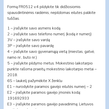
Formą FR0512 v.4 pildykite tik didžiosiomis
spausdintinėmis raidėmis, nepildomas eilutes palikite
tuščias.
1 – įrašykite savo asmens kodą
2 – įrašykite savo telefono numerį (kodą ir numerį)
3V – įrašykite savo vardą
3P – įrašykite savo pavardę
4 – įrašykite savo gyvenamąją vietą (miestas, gatvė,
namo nr., buto nr.)
5 – įrašykite pildymo metus. Mokestinio laikotarpio
punkte rašoma praeitų mokestinio laikotarpio metai –
2018.
6S – laukelį pažymėkite X ženklu
E1 – nurodykite paramos gavėjo eilutės numerį – 2
E2 – įrašykite paramos gavėjo įmonės kodą:
191692933
E3 – įrašykite paramos gavėjo pavadinimą: Lietuvos