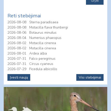
Reti stebėjimai
2026-08-08
Sterna paradisaea
2026-08-08
Motacilla flava thunbergi
2026-08-06
Botaurus minutus
2026-08-04
Numenius phaeopus
2026-08-02
Motacilla cinerea
2026-08-02
Motacilla cinerea
2026-08-01
Ardea alba
2026-07-31
Falco peregrinus
2026-07-31
Circus cyaneus
2026-07-29
Ficedula albicollis
Įvesti naują
Visi stebėjimai