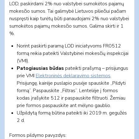
LOD, paskirdami 2% nuo valstybei sumokėtos pajamų
mokesčio sumos. Tai galimybė Lietuvos piliečiui pačiam
nuspręsti kaip turėtų būti panaudojami 2% nuo valstybei
sumokėtos pajamų mokesčio sumos. Galima skirti ir 1
%.
Norint paskirti paramą LOD iniciatyvoms FR0512
formą reikia pateikti Valstybinei mokesčių inspekcijai
(VMI).
Patogiausias būdas
pateikti prašymą – prisijungus
prie VMI
Elektroninės deklaravimo sistemos
.
Prisijungę, kairėje puslapio pusėje spauskite „Pildyti
formą“. Paspauskite „Filtras“. Lentelėje į formos
kodas įrašykite 512 ir paspauskite filtruoti. Žemiau
prie formos paspauskite ant mėlyno gaublio.
Užpildytą formą būtina pateikti iki 2019 m. gegužės
2 d.
Formos pildymo pavyzdys: