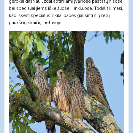
gerokai dažniau lizdai aptinkami įvairiose pastatų nišose
bei specialiai jiems iškeltuose inkiluose. Todėl tikimasi,
kad iškelti specialūs inkilai padės gausinti šių retų
paukščių skaičių Lietuvoje.