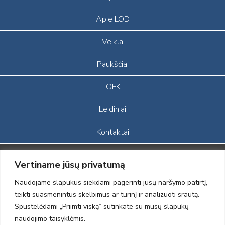
Apie LOD
Veikla
Paukščiai
LOFK
Leidiniai
Kontaktai
Portalas sukurtas įgyvendinant Lietuvos Respublikos, Europos
Vertiname jūsų privatumą
ekonominės erdvės ir Norvegijos finansinių mechanizmų iš dalies
finansuojamą paprojektį
Naudojame slapukus siekdami pagerinti jūsų naršymo patirtį,
„LOD visuomeninės /gamtosauginės veiklos sustiprinimas ir įvaizdžio
teikti suasmenintus skelbimus ar turinį ir analizuoti srautą.
formavimas įtraukiant visuomenę į aplinkosauginių tyrimų veiklą“
Spustelėdami „Priimti viską“ sutinkate su mūsų slapukų
(paprojekčio
įgyvendinimo sutarties numeris 2004-LT0008-NVO-1EEE/NOR-02-
naudojimo taisyklėmis.