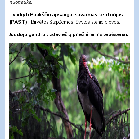
nuotrauka.
Tvarkyti Paukščių apsaugai savarbias teritorijas
(PAST):
Birvėtos šlapžemes, Svylos slėnio pievos.
Juodojo gandro lizdaviečių priežiūrai ir stebėsenai.