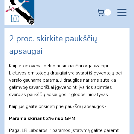
Skip
to
0
content
2 proc. skirkite paukščių
apsaugai
Kaip ir kiekvienai pelno nesiekiančiai organizacijai
Lietuvos ornitologų draugijai yra svarbi iš gyventojų bei
verslo gaunama parama. Ji draugijos nariams suteikia
galimybę savanoriškai įgyvendinti įvairios apimties
svarbias paukščių apsaugos ir globos iniciatyvas.
Kaip jūs galite prisidėti prie paukščių apsaugos?
Parama skiriant 2% nuo GPM
Pagal LR Labdaros ir paramos įstatymą galite paremti