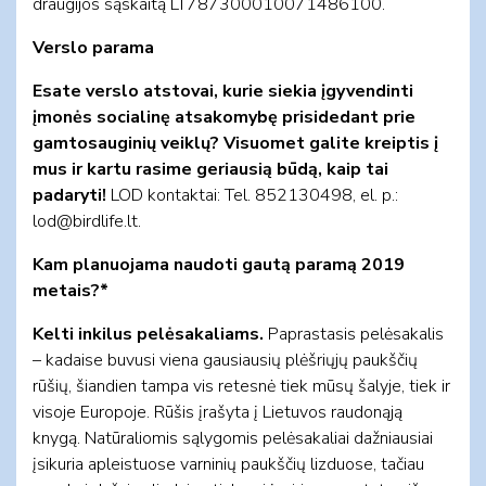
draugijos sąskaitą LT787300010071486100.
Verslo parama
Esate verslo atstovai, kurie siekia įgyvendinti
įmonės socialinę atsakomybę prisidedant prie
gamtosauginių veiklų? Visuomet galite kreiptis į
mus ir kartu rasime geriausią būdą, kaip tai
padaryti!
LOD kontaktai: Tel. 852130498, el. p.:
lod@birdlife.lt
.
Kam planuojama naudoti gautą paramą 2019
metais?*
Kelti inkilus pelėsakaliams.
Paprastasis pelėsakalis
– kadaise buvusi viena gausiausių plėšriųjų paukščių
rūšių, šiandien tampa vis retesnė tiek mūsų šalyje, tiek ir
visoje Europoje. Rūšis įrašyta į Lietuvos raudonąją
knygą. Natūraliomis sąlygomis pelėsakaliai dažniausiai
įsikuria apleistuose varninių paukščių lizduose, tačiau