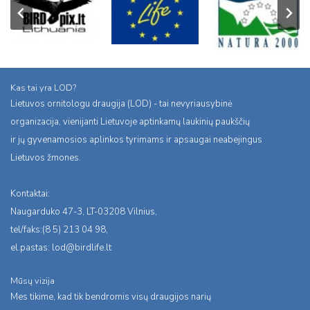
Kas tai yra LOD?
Lietuvos ornitologu draugija (LOD) - tai nevyriausybinė
organizacija, vienijanti Lietuvoje aptinkamų laukinių paukščių
ir jų gyvenamosios aplinkos tyrimams ir apsaugai neabejingus
Lietuvos žmones.
Kontaktai:
Naugarduko 47-3, LT-03208 Vilnius,
tel/faks:(8 5) 213 04 98,
el.pastas:
lod@birdlife.lt
Mūsų vizija
Mes tikime, kad tik bendromis visų draugijos narių