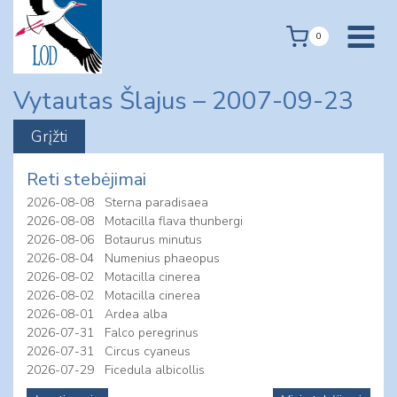
Skip
to
0
content
Vytautas Šlajus – 2007-09-23
Reti stebėjimai
2026-08-08
Sterna paradisaea
2026-08-08
Motacilla flava thunbergi
2026-08-06
Botaurus minutus
2026-08-04
Numenius phaeopus
2026-08-02
Motacilla cinerea
2026-08-02
Motacilla cinerea
2026-08-01
Ardea alba
2026-07-31
Falco peregrinus
2026-07-31
Circus cyaneus
2026-07-29
Ficedula albicollis