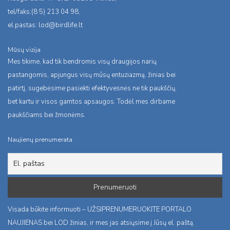
tel/faks:(8 5) 213 04 98,
el.pastas:
lod@birdlife.lt
Mūsų vizija
Mes tikime, kad tik bendromis visų draugijos narių
pastangomis, apjungus visų mūsų entuziazmą, žinias bei
patirtį, sugebėsime pasiekti efektyvesnės ne tik paukščių,
bet kartu ir visos gamtos apsaugos. Todėl mes dirbame
paukščiams bei žmonėms.
Naujienų prenumerata
Visada būkite informuoti – UŽSIPRENUMERUOKITE PORTALO
NAUJIENAS bei LOD žinias, ir mes jas atsiųsime į Jūsų el. paštą.