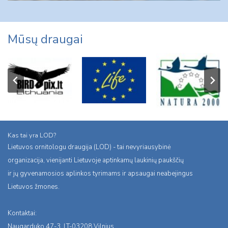
Mūsų draugai
Kas tai yra LOD?
Lietuvos ornitologu draugija (LOD) - tai nevyriausybinė
organizacija, vienijanti Lietuvoje aptinkamų laukinių paukščių
ir jų gyvenamosios aplinkos tyrimams ir apsaugai neabejingus
Lietuvos žmones.
Kontaktai:
Naugarduko 47-3, LT-03208 Vilnius,