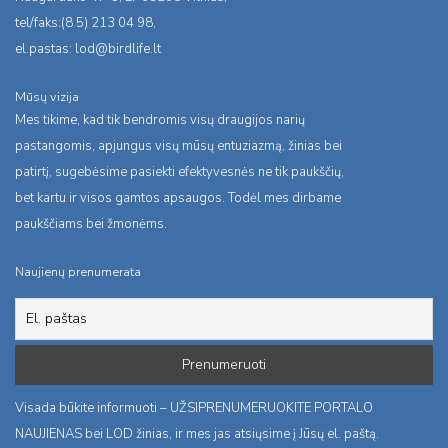
tel/faks:(8 5) 213 04 98,
el.pastas:
lod@birdlife.lt
Mūsų vizija
Mes tikime, kad tik bendromis visų draugijos narių
pastangomis, apjungus visų mūsų entuziazmą, žinias bei
patirtį, sugebėsime pasiekti efektyvesnės ne tik paukščių,
bet kartu ir visos gamtos apsaugos. Todėl mes dirbame
paukščiams bei žmonėms.
Naujienų prenumerata
Visada būkite informuoti – UŽSIPRENUMERUOKITE PORTALO
NAUJIENAS bei LOD žinias, ir mes jas atsiųsime į Jūsų el. paštą.