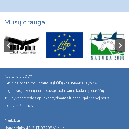
Mūsų draugai
Kas tai yra LOD?
Lietuvos ornitologu draugija (LOD) - tai nevyriausybinė
organizacija, vienijanti Lietuvoje aptinkamų laukinių paukščių
ir jų gyvenamosios aplinkos tyrimams ir apsaugai neabejingus
Lietuvos žmones.
Kontaktai:
Naugarduko 47-3, LT-03208 Vilnius,