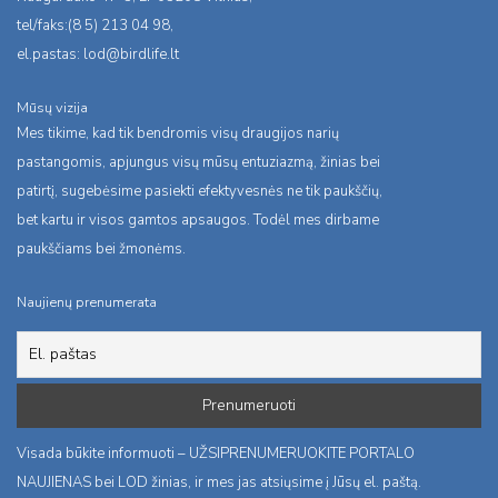
tel/faks:(8 5) 213 04 98,
el.pastas:
lod@birdlife.lt
Mūsų vizija
Mes tikime, kad tik bendromis visų draugijos narių
pastangomis, apjungus visų mūsų entuziazmą, žinias bei
patirtį, sugebėsime pasiekti efektyvesnės ne tik paukščių,
bet kartu ir visos gamtos apsaugos. Todėl mes dirbame
paukščiams bei žmonėms.
Naujienų prenumerata
Visada būkite informuoti – UŽSIPRENUMERUOKITE PORTALO
NAUJIENAS bei LOD žinias, ir mes jas atsiųsime į Jūsų el. paštą.