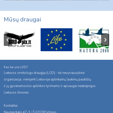
Mūsų draugai
Kas tai yra LOD?
Lietuvos ornitologu draugija (LOD) - tai nevyriausybinė
organizacija, vienijanti Lietuvoje aptinkamų laukinių paukščių
ir jų gyvenamosios aplinkos tyrimams ir apsaugai neabejingus
Lietuvos žmones.
Kontaktai:
Naugarduko 47-3, LT-03208 Vilnius,