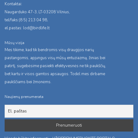
Kontaktai:
Naugarduko 47-3, LT-03208 Vilnius,
tel/faks:(8 5) 213 04 98,
el.pastas:
lod@birdlife.lt
Mūsų vizija
Mes tikime, kad tik bendromis visų draugijos narių
pastangomis, apjungus visų mūsų entuziazmą, žinias bei
patirtį, sugebėsime pasiekti efektyvesnės ne tik paukščių,
bet kartu ir visos gamtos apsaugos. Todėl mes dirbame
paukščiams bei žmonėms.
Naujienų prenumerata