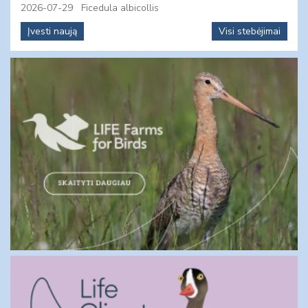
2026-07-29
Ficedula albicollis
Įvesti naują
Visi stebėjimai