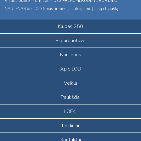
Visada būkite informuoti – UŽSIPRENUMERUOKITE PORTALO
NAUJIENAS bei LOD žinias, ir mes jas atsiųsime į Jūsų el. paštą.
Klubas 250
E-parduotuvė
Naujienos
Apie LOD
Veikla
Paukščiai
LOFK
Leidiniai
Kontaktai