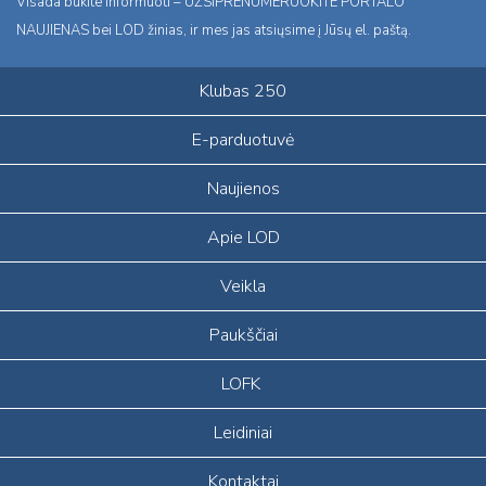
Visada būkite informuoti – UŽSIPRENUMERUOKITE PORTALO
NAUJIENAS bei LOD žinias, ir mes jas atsiųsime į Jūsų el. paštą.
Klubas 250
E-parduotuvė
Naujienos
Apie LOD
Veikla
Paukščiai
LOFK
Leidiniai
Kontaktai