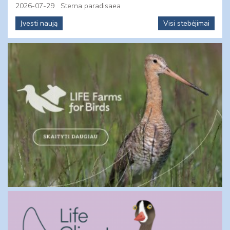
2026-07-29
Sterna paradisaea
Įvesti naują
Visi stebėjimai