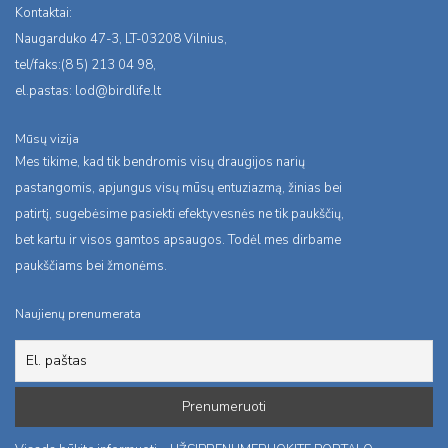
Kontaktai:
Naugarduko 47-3, LT-03208 Vilnius,
tel/faks:(8 5) 213 04 98,
el.pastas:
lod@birdlife.lt
Mūsų vizija
Mes tikime, kad tik bendromis visų draugijos narių
pastangomis, apjungus visų mūsų entuziazmą, žinias bei
patirtį, sugebėsime pasiekti efektyvesnės ne tik paukščių,
bet kartu ir visos gamtos apsaugos. Todėl mes dirbame
paukščiams bei žmonėms.
Naujienų prenumerata