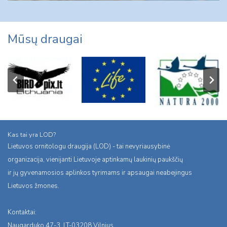
Mūsų draugai
Kas tai yra LOD?
Lietuvos ornitologu draugija (LOD) - tai nevyriausybinė
organizacija, vienijanti Lietuvoje aptinkamų laukinių paukščių
ir jų gyvenamosios aplinkos tyrimams ir apsaugai neabejingus
Lietuvos žmones.
Kontaktai:
Naugarduko 47-3, LT-03208 Vilnius,