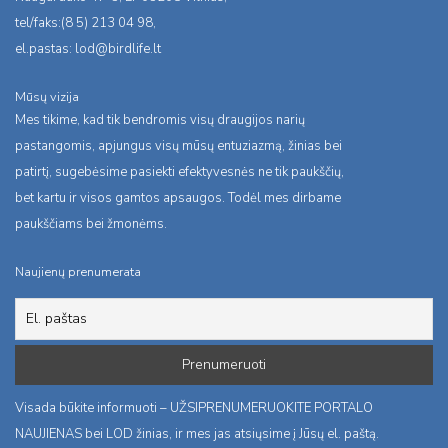
tel/faks:(8 5) 213 04 98,
el.pastas:
lod@birdlife.lt
Mūsų vizija
Mes tikime, kad tik bendromis visų draugijos narių
pastangomis, apjungus visų mūsų entuziazmą, žinias bei
patirtį, sugebėsime pasiekti efektyvesnės ne tik paukščių,
bet kartu ir visos gamtos apsaugos. Todėl mes dirbame
paukščiams bei žmonėms.
Naujienų prenumerata
Visada būkite informuoti – UŽSIPRENUMERUOKITE PORTALO
NAUJIENAS bei LOD žinias, ir mes jas atsiųsime į Jūsų el. paštą.