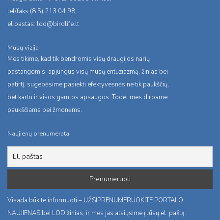
tel/faks:(8 5) 213 04 98,
el.pastas:
lod@birdlife.lt
Mūsų vizija
Mes tikime, kad tik bendromis visų draugijos narių
pastangomis, apjungus visų mūsų entuziazmą, žinias bei
patirtį, sugebėsime pasiekti efektyvesnės ne tik paukščių,
bet kartu ir visos gamtos apsaugos. Todėl mes dirbame
paukščiams bei žmonėms.
Naujienų prenumerata
Visada būkite informuoti – UŽSIPRENUMERUOKITE PORTALO
NAUJIENAS bei LOD žinias, ir mes jas atsiųsime į Jūsų el. paštą.