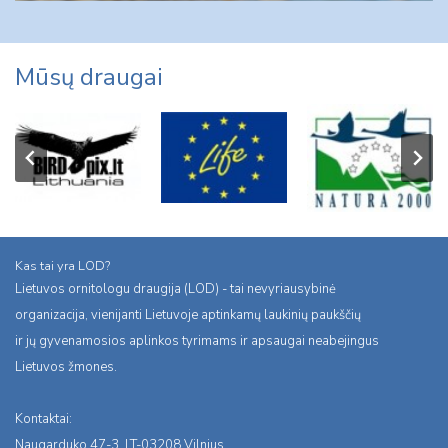
Mūsų draugai
Kas tai yra LOD?
Lietuvos ornitologu draugija (LOD) - tai nevyriausybinė
organizacija, vienijanti Lietuvoje aptinkamų laukinių paukščių
ir jų gyvenamosios aplinkos tyrimams ir apsaugai neabejingus
Lietuvos žmones.
Kontaktai:
Naugarduko 47-3, LT-03208 Vilnius,