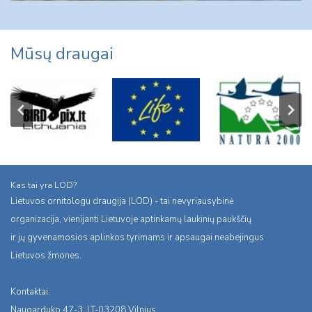
Mūsų draugai
Kas tai yra LOD?
Lietuvos ornitologu draugija (LOD) - tai nevyriausybinė
organizacija, vienijanti Lietuvoje aptinkamų laukinių paukščių
ir jų gyvenamosios aplinkos tyrimams ir apsaugai neabejingus
Lietuvos žmones.
Kontaktai:
Naugarduko 47-3, LT-03208 Vilnius,