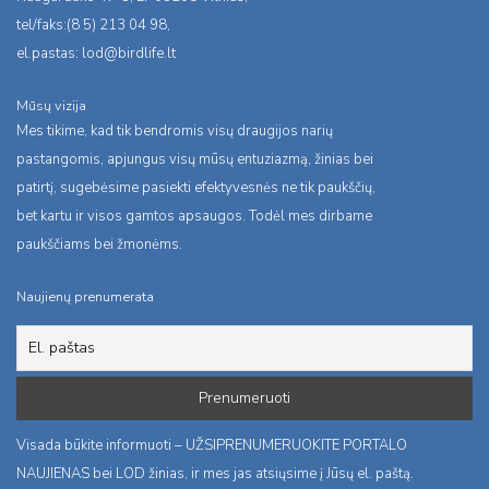
tel/faks:(8 5) 213 04 98,
el.pastas:
lod@birdlife.lt
Mūsų vizija
Mes tikime, kad tik bendromis visų draugijos narių
pastangomis, apjungus visų mūsų entuziazmą, žinias bei
patirtį, sugebėsime pasiekti efektyvesnės ne tik paukščių,
bet kartu ir visos gamtos apsaugos. Todėl mes dirbame
paukščiams bei žmonėms.
Naujienų prenumerata
Visada būkite informuoti – UŽSIPRENUMERUOKITE PORTALO
NAUJIENAS bei LOD žinias, ir mes jas atsiųsime į Jūsų el. paštą.