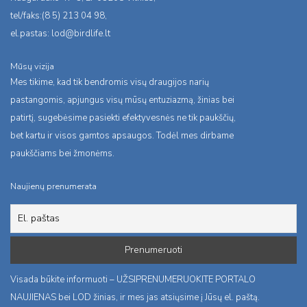
tel/faks:(8 5) 213 04 98,
el.pastas:
lod@birdlife.lt
Mūsų vizija
Mes tikime, kad tik bendromis visų draugijos narių
pastangomis, apjungus visų mūsų entuziazmą, žinias bei
patirtį, sugebėsime pasiekti efektyvesnės ne tik paukščių,
bet kartu ir visos gamtos apsaugos. Todėl mes dirbame
paukščiams bei žmonėms.
Naujienų prenumerata
Visada būkite informuoti – UŽSIPRENUMERUOKITE PORTALO
NAUJIENAS bei LOD žinias, ir mes jas atsiųsime į Jūsų el. paštą.