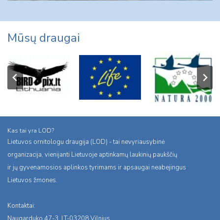
Mūsų draugai
Kas tai yra LOD?
Lietuvos ornitologu draugija (LOD) - tai nevyriausybinė
organizacija, vienijanti Lietuvoje aptinkamų laukinių paukščių
ir jų gyvenamosios aplinkos tyrimams ir apsaugai neabejingus
Lietuvos žmones.
Kontaktai:
Naugarduko 47-3, LT-03208 Vilnius,