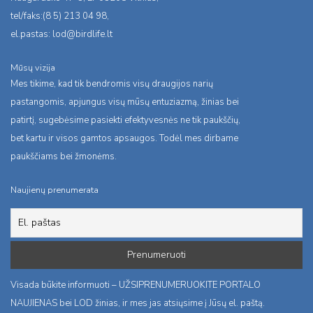
tel/faks:(8 5) 213 04 98,
el.pastas:
lod@birdlife.lt
Mūsų vizija
Mes tikime, kad tik bendromis visų draugijos narių
pastangomis, apjungus visų mūsų entuziazmą, žinias bei
patirtį, sugebėsime pasiekti efektyvesnės ne tik paukščių,
bet kartu ir visos gamtos apsaugos. Todėl mes dirbame
paukščiams bei žmonėms.
Naujienų prenumerata
Visada būkite informuoti – UŽSIPRENUMERUOKITE PORTALO
NAUJIENAS bei LOD žinias, ir mes jas atsiųsime į Jūsų el. paštą.