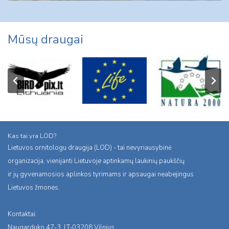
Mūsų draugai
Kas tai yra LOD?
Lietuvos ornitologu draugija (LOD) - tai nevyriausybinė
organizacija, vienijanti Lietuvoje aptinkamų laukinių paukščių
ir jų gyvenamosios aplinkos tyrimams ir apsaugai neabejingus
Lietuvos žmones.
Kontaktai:
Naugarduko 47-3, LT-03208 Vilnius,