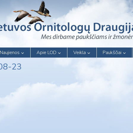
Naujienos
Apie LOD
Veikla
Paukščiai
-08-23