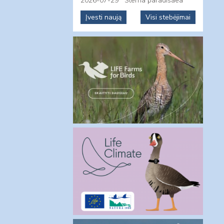
2026-07-29
Sterna paradisaea
Įvesti naują
Visi stebėjimai