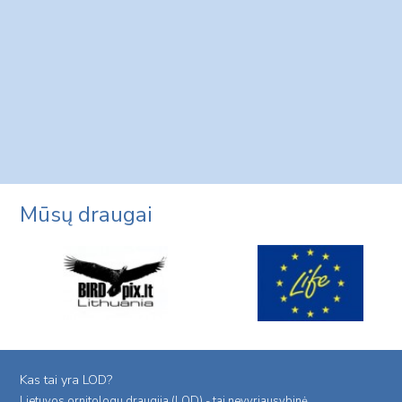
Mūsų draugai
Kas tai yra LOD?
Lietuvos ornitologu draugija (LOD) - tai nevyriausybinė