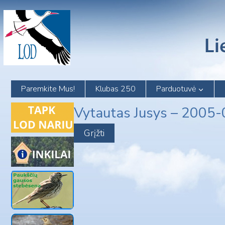
Skip
to
content
Paremkite Mus!
Klubas 250
Parduotuvė
Vytautas Jusys – 2005