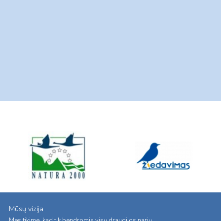
Mūsų vizija
Mes tikime, kad tik bendromis visų draugijos narių