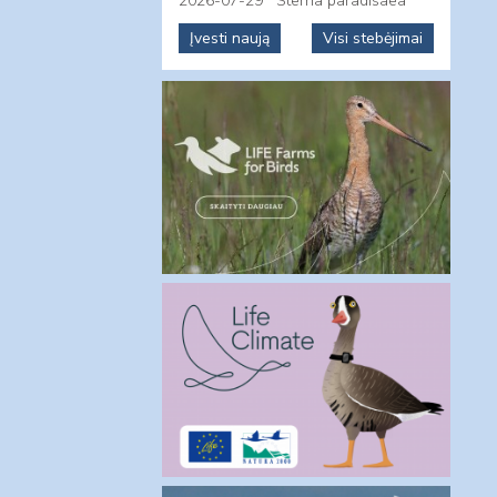
2026-07-29
Sterna paradisaea
Įvesti naują
Visi stebėjimai