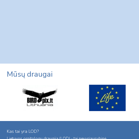
Mūsų draugai
Kas tai yra LOD?
Lietuvos ornitologu draugija (LOD) - tai nevyriausybinė