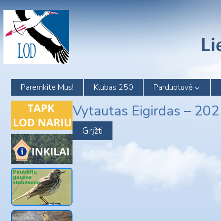
Skip
to
content
Paremkite Mus!
Klubas 250
Parduotuvė
Vytautas Eigirdas – 20