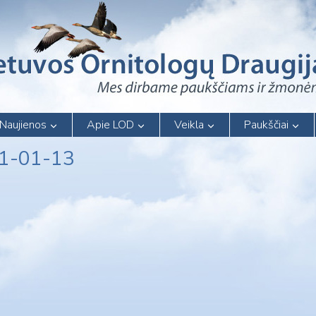
Naujienos
Apie LOD
Veikla
Paukščiai
21-01-13