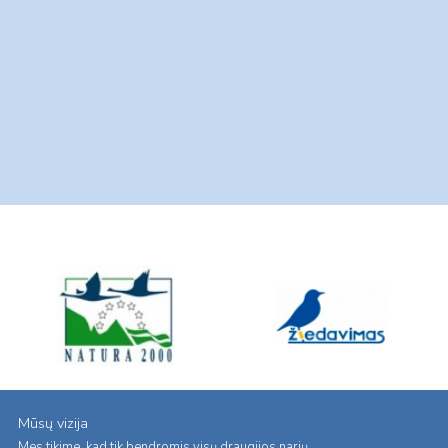
Mūsų vizija
Mes tikime, kad tik bendromis visų draugijos narių