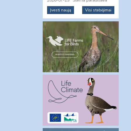
2026-07-29
Sterna paradisaea
Įvesti naują
Visi stebėjimai