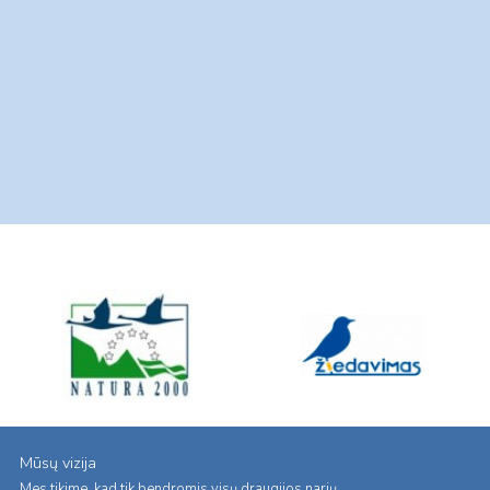
Mūsų vizija
Mes tikime, kad tik bendromis visų draugijos narių