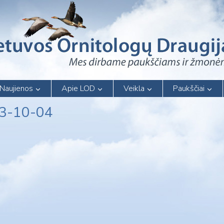
Naujienos
Apie LOD
Veikla
Paukščiai
13-10-04