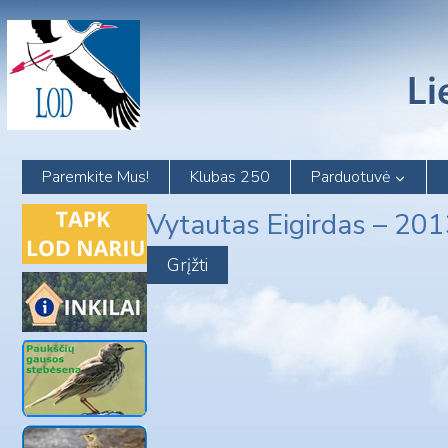
Skip
to
content
Paremkite Mus!
Klubas 250
Parduotuvė
Vytautas Eigirdas – 20