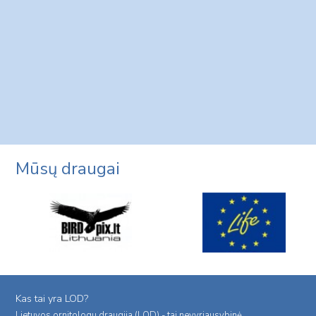
Mūsų draugai
Kas tai yra LOD?
Lietuvos ornitologu draugija (LOD) - tai nevyriausybinė