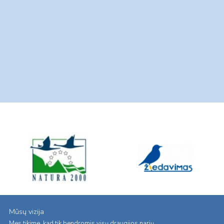
Mūsų vizija
Mes tikime, kad tik bendromis visų draugijos narių