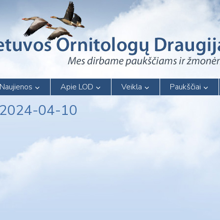
Naujienos
Apie LOD
Veikla
Paukščiai
– 2024-04-10