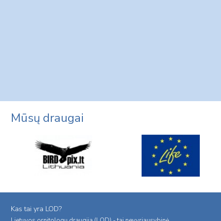
Mūsų draugai
Kas tai yra LOD?
Lietuvos ornitologu draugija (LOD) - tai nevyriausybinė