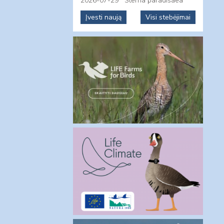
2026-07-29
Sterna paradisaea
Įvesti naują
Visi stebėjimai