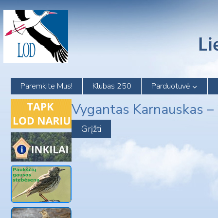
Skip
to
content
Paremkite Mus!
Klubas 250
Parduotuvė
Vygantas Karnauskas 