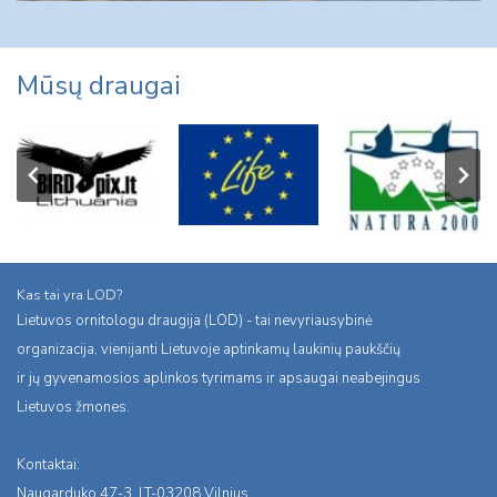
Mūsų draugai
Kas tai yra LOD?
Lietuvos ornitologu draugija (LOD) - tai nevyriausybinė
organizacija, vienijanti Lietuvoje aptinkamų laukinių paukščių
ir jų gyvenamosios aplinkos tyrimams ir apsaugai neabejingus
Lietuvos žmones.
Kontaktai:
Naugarduko 47-3, LT-03208 Vilnius,