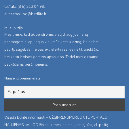
tel/faks:(8 5) 213 04 98,
el.pastas:
lod@birdlife.lt
Mūsų vizija
Mes tikime, kad tik bendromis visų draugijos narių
pastangomis, apjungus visų mūsų entuziazmą, žinias bei
patirtį, sugebėsime pasiekti efektyvesnės ne tik paukščių,
bet kartu ir visos gamtos apsaugos. Todėl mes dirbame
paukščiams bei žmonėms.
Naujienų prenumerata
Visada būkite informuoti – UŽSIPRENUMERUOKITE PORTALO
NAUJIENAS bei LOD žinias, ir mes jas atsiųsime į Jūsų el. paštą.