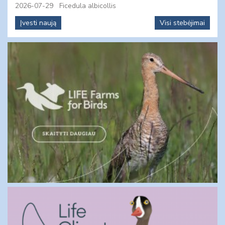
2026-07-29
Ficedula albicollis
Įvesti naują
Visi stebėjimai