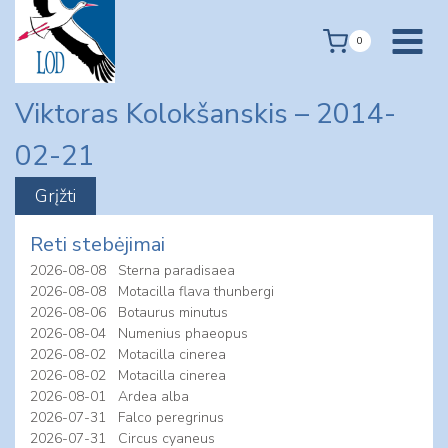
Skip
to
0
content
Viktoras Kolokšanskis – 2014-
02-21
Reti stebėjimai
2026-08-08
Sterna paradisaea
2026-08-08
Motacilla flava thunbergi
2026-08-06
Botaurus minutus
2026-08-04
Numenius phaeopus
2026-08-02
Motacilla cinerea
2026-08-02
Motacilla cinerea
2026-08-01
Ardea alba
2026-07-31
Falco peregrinus
2026-07-31
Circus cyaneus