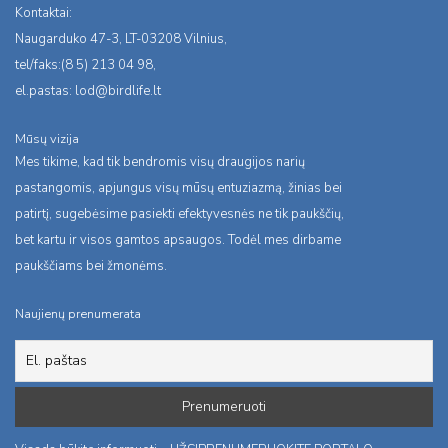
Kontaktai:
Naugarduko 47-3, LT-03208 Vilnius,
tel/faks:(8 5) 213 04 98,
el.pastas:
lod@birdlife.lt
Mūsų vizija
Mes tikime, kad tik bendromis visų draugijos narių
pastangomis, apjungus visų mūsų entuziazmą, žinias bei
patirtį, sugebėsime pasiekti efektyvesnės ne tik paukščių,
bet kartu ir visos gamtos apsaugos. Todėl mes dirbame
paukščiams bei žmonėms.
Naujienų prenumerata