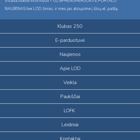
Visada būkite informuoti – UŽSIPRENUMERUOKITE PORTALO
NAUJIENAS bei LOD žinias, ir mes jas atsiųsime į Jūsų el. paštą.
Klubas 250
E-parduotuvė
Naujienos
Apie LOD
Veikla
Paukščiai
LOFK
Leidiniai
Kontaktai