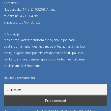
Kontaktai:
Naugarduko 47-3, LT-03208 Vilnius,
tel/faks:(8 5) 213 04 98,
el.pastas:
lod@birdlife.lt
Mūsų vizija
Mes tikime, kad tik bendromis visų draugijos narių
pastangomis, apjungus visų mūsų entuziazmą, žinias bei
patirtį, sugebėsime pasiekti efektyvesnės ne tik paukščių,
bet kartu ir visos gamtos apsaugos. Todėl mes dirbame
paukščiams bei žmonėms.
Naujienų prenumerata