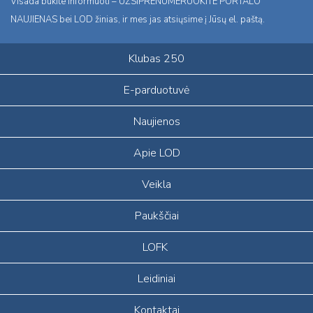
Visada būkite informuoti – UŽSIPRENUMERUOKITE PORTALO
NAUJIENAS bei LOD žinias, ir mes jas atsiųsime į Jūsų el. paštą.
Klubas 250
E-parduotuvė
Naujienos
Apie LOD
Veikla
Paukščiai
LOFK
Leidiniai
Kontaktai