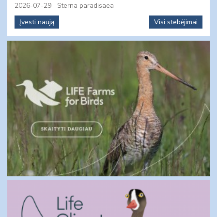
2026-07-29
Sterna paradisaea
Įvesti naują
Visi stebėjimai