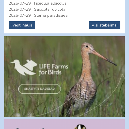
2026-07-29
Ficedula albicollis
2026-07-29
Saxicola rubicola
2026-07-29
Sterna paradisaea
Įvesti naują
Visi stebėjimai