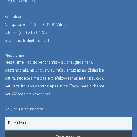
Lietuvos žmones.
Kontaktai:
Naugarduko 47-3, LT-03208 Vilnius,
tel/faks:(8 5) 213 04 98,
el.pastas:
lod@birdlife.lt
Mūsų vizija
Mes tikime, kad tik bendromis visų draugijos narių
pastangomis, apjungus visų mūsų entuziazmą, žinias bei
patirtį, sugebėsime pasiekti efektyvesnės ne tik paukščių,
bet kartu ir visos gamtos apsaugos. Todėl mes dirbame
paukščiams bei žmonėms.
Naujienų prenumerata