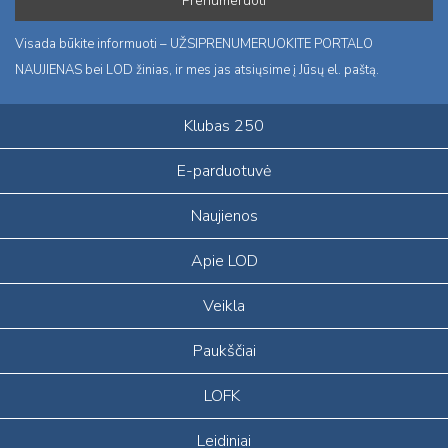
Visada būkite informuoti – UŽSIPRENUMERUOKITE PORTALO
NAUJIENAS bei LOD žinias, ir mes jas atsiųsime į Jūsų el. paštą.
Klubas 250
E-parduotuvė
Naujienos
Apie LOD
Veikla
Paukščiai
LOFK
Leidiniai