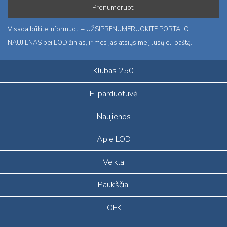
Visada būkite informuoti – UŽSIPRENUMERUOKITE PORTALO
NAUJIENAS bei LOD žinias, ir mes jas atsiųsime į Jūsų el. paštą.
Klubas 250
E-parduotuvė
Naujienos
Apie LOD
Veikla
Paukščiai
LOFK