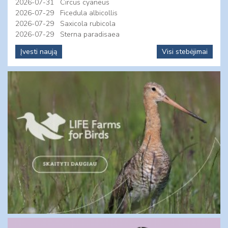
2026-07-31
Circus cyaneus
2026-07-29
Ficedula albicollis
2026-07-29
Saxicola rubicola
2026-07-29
Sterna paradisaea
Įvesti naują
Visi stebėjimai