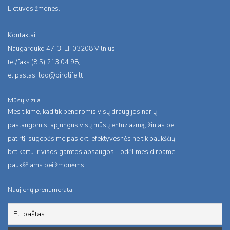
Lietuvos žmones.
Kontaktai:
Naugarduko 47-3, LT-03208 Vilnius,
tel/faks:(8 5) 213 04 98,
el.pastas:
lod@birdlife.lt
Mūsų vizija
Mes tikime, kad tik bendromis visų draugijos narių
pastangomis, apjungus visų mūsų entuziazmą, žinias bei
patirtį, sugebėsime pasiekti efektyvesnės ne tik paukščių,
bet kartu ir visos gamtos apsaugos. Todėl mes dirbame
paukščiams bei žmonėms.
Naujienų prenumerata