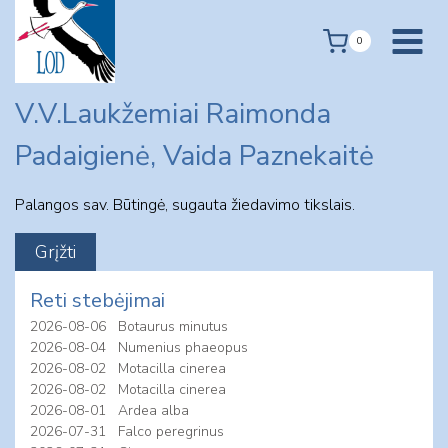
Skip
to
0
content
V.V.Laukžemiai Raimonda
Padaigienė, Vaida Paznekaitė
Palangos sav. Būtingė, sugauta žiedavimo tikslais.
Reti stebėjimai
2026-08-06
Botaurus minutus
2026-08-04
Numenius phaeopus
2026-08-02
Motacilla cinerea
2026-08-02
Motacilla cinerea
2026-08-01
Ardea alba
2026-07-31
Falco peregrinus