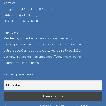
Kontaktai:
Naugarduko 47-3, LT-03208 Vilnius,
tel/faks:(8 5) 213 04 98,
el.pastas:
lod@birdlife.lt
Mūsų vizija
Mes tikime, kad tik bendromis visų draugijos narių
pastangomis, apjungus visų mūsų entuziazmą, žinias bei
patirtį, sugebėsime pasiekti efektyvesnės ne tik paukščių,
bet kartu ir visos gamtos apsaugos. Todėl mes dirbame
paukščiams bei žmonėms.
Naujienų prenumerata