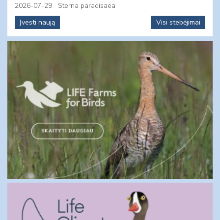
2026-07-29
Sterna paradisaea
Įvesti naują
Visi stebėjimai