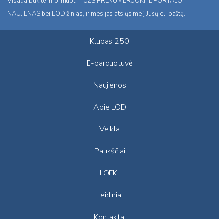
Visada būkite informuoti – UŽSIPRENUMERUOKITE PORTALO
NAUJIENAS bei LOD žinias, ir mes jas atsiųsime į Jūsų el. paštą.
Klubas 250
E-parduotuvė
Naujienos
Apie LOD
Veikla
Paukščiai
LOFK
Leidiniai
Kontaktai