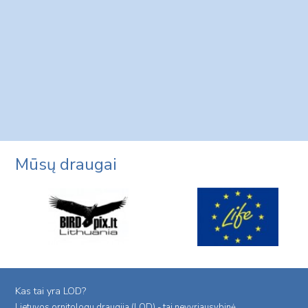
Mūsų draugai
Kas tai yra LOD?
Lietuvos ornitologu draugija (LOD) - tai nevyriausybinė