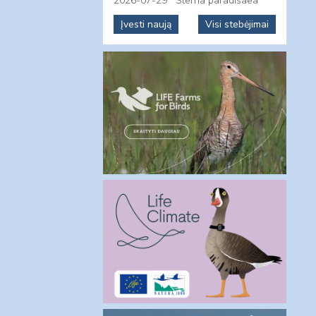
2026-07-29
Sterna paradisaea
Įvesti naują
Visi stebėjimai