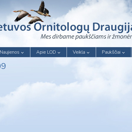
Naujienos
Apie LOD
Veikla
Paukščiai
09