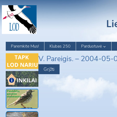
Skip
to
content
Paremkite Mus!
Klubas 250
Parduotuvė
V. Pareigis. – 2004-05-