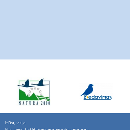
Mūsų vizija
Mes tikime, kad tik bendromis visų draugijos narių