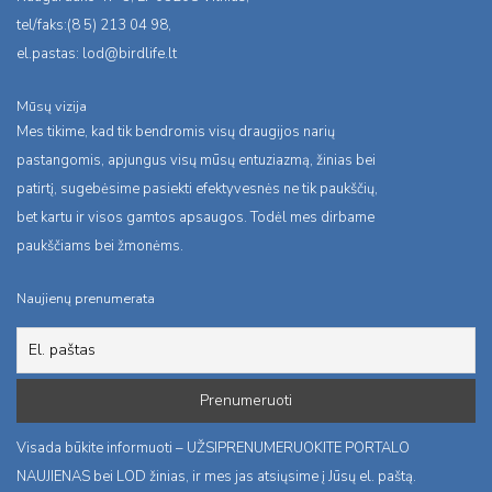
tel/faks:(8 5) 213 04 98,
el.pastas:
lod@birdlife.lt
Mūsų vizija
Mes tikime, kad tik bendromis visų draugijos narių
pastangomis, apjungus visų mūsų entuziazmą, žinias bei
patirtį, sugebėsime pasiekti efektyvesnės ne tik paukščių,
bet kartu ir visos gamtos apsaugos. Todėl mes dirbame
paukščiams bei žmonėms.
Naujienų prenumerata
Visada būkite informuoti – UŽSIPRENUMERUOKITE PORTALO
NAUJIENAS bei LOD žinias, ir mes jas atsiųsime į Jūsų el. paštą.