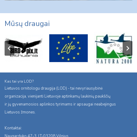
Mūsų draugai
Kas tai yra LOD?
Lietuvos ornitologu draugija (LOD) - tai nevyriausybinė
organizacija, vienijanti Lietuvoje aptinkamų laukinių paukščių
ir jų gyvenamosios aplinkos tyrimams ir apsaugai neabejingus
Lietuvos žmones.
Kontaktai:
Naugarduko 47-3, LT-03208 Vilnius,