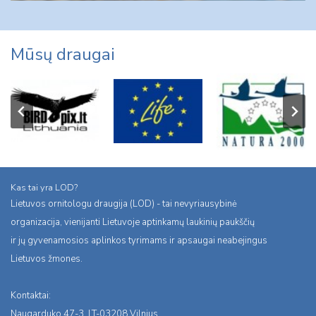
Mūsų draugai
Kas tai yra LOD?
Lietuvos ornitologu draugija (LOD) - tai nevyriausybinė
organizacija, vienijanti Lietuvoje aptinkamų laukinių paukščių
ir jų gyvenamosios aplinkos tyrimams ir apsaugai neabejingus
Lietuvos žmones.
Kontaktai:
Naugarduko 47-3, LT-03208 Vilnius,