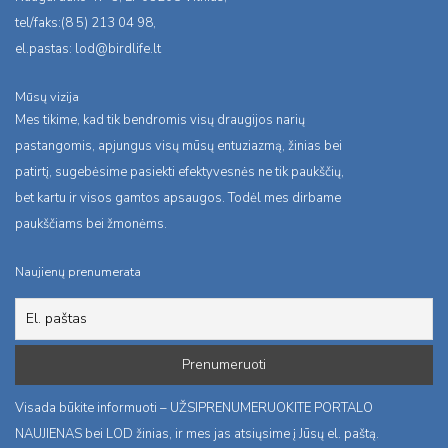
tel/faks:(8 5) 213 04 98,
el.pastas:
lod@birdlife.lt
Mūsų vizija
Mes tikime, kad tik bendromis visų draugijos narių
pastangomis, apjungus visų mūsų entuziazmą, žinias bei
patirtį, sugebėsime pasiekti efektyvesnės ne tik paukščių,
bet kartu ir visos gamtos apsaugos. Todėl mes dirbame
paukščiams bei žmonėms.
Naujienų prenumerata
Visada būkite informuoti – UŽSIPRENUMERUOKITE PORTALO
NAUJIENAS bei LOD žinias, ir mes jas atsiųsime į Jūsų el. paštą.