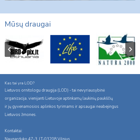
Mūsų draugai
Kas tai yra LOD?
Lietuvos ornitologu draugija (LOD) - tai nevyriausybinė
organizacija, vienijanti Lietuvoje aptinkamų laukinių paukščių
ir jų gyvenamosios aplinkos tyrimams ir apsaugai neabejingus
Lietuvos žmones.
Kontaktai:
Naugarduko 47-3, LT-03208 Vilnius,