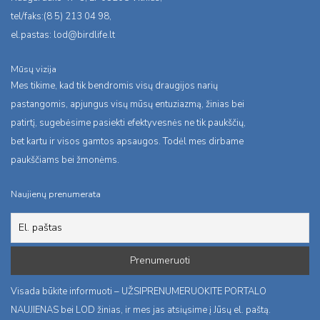
tel/faks:(8 5) 213 04 98,
el.pastas:
lod@birdlife.lt
Mūsų vizija
Mes tikime, kad tik bendromis visų draugijos narių
pastangomis, apjungus visų mūsų entuziazmą, žinias bei
patirtį, sugebėsime pasiekti efektyvesnės ne tik paukščių,
bet kartu ir visos gamtos apsaugos. Todėl mes dirbame
paukščiams bei žmonėms.
Naujienų prenumerata
Visada būkite informuoti – UŽSIPRENUMERUOKITE PORTALO
NAUJIENAS bei LOD žinias, ir mes jas atsiųsime į Jūsų el. paštą.