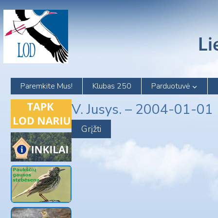
Skip
to
content
Paremkite Mus!
Klubas 250
Parduotuvė
V. Jusys. – 2004-01-01