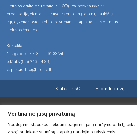
Lietuvos ornitologu draugija (LOD) - tai nevyriausybinė
organizacija, vienijanti Lietuvoje aptinkamų laukinių paukščių
ir jų gyvenamosios aplinkos tyrimams ir apsaugai neabejingus
Lietuvos žmones.
Kontaktai:
Naugarduko 47-3, LT-03208 Vilnius,
tel/faks:(8 5) 213 04 98,
el.pastas:
lod@birdlife.lt
Klubas 250
E-parduotuvė
Portalas sukurtas įgyvendinant Lietuvos Respublikos, Europos ekonominė
Vertiname jūsų privatumą
„LOD visuomeninės /gamtosauginės veiklos sustiprinimas ir įvaizdžio for
įgyvendinimo sutarties numeris 2004-LT0008-NVO-1EEE/NOR-02-059)
Naudojame slapukus siekdami pagerinti jūsų naršymo patirtį, teikti 
2012 © Lietuvos Ornitologų Draugija © 2014, Visos teisės saugomos
viską“ sutinkate su mūsų slapukų naudojimo taisyklėmis.