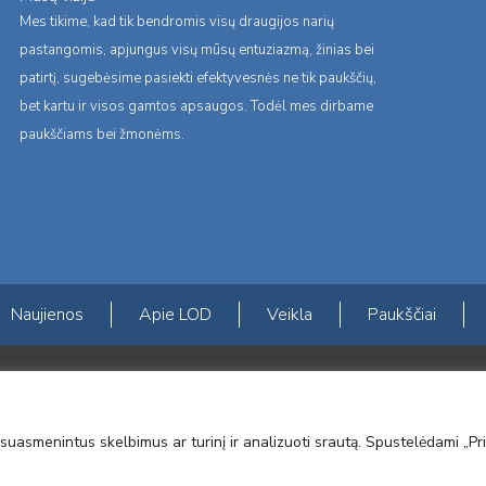
Mes tikime, kad tik bendromis visų draugijos narių
pastangomis, apjungus visų mūsų entuziazmą, žinias bei
patirtį, sugebėsime pasiekti efektyvesnės ne tik paukščių,
bet kartu ir visos gamtos apsaugos. Todėl mes dirbame
paukščiams bei žmonėms.
Naujienos
Apie LOD
Veikla
Paukščiai
s erdvės ir Norvegijos finansinių mechanizmų iš dalies finansuojamą paproje
mavimas įtraukiant visuomenę į aplinkosauginių tyrimų veiklą“ (paprojekčio
suasmenintus skelbimus ar turinį ir analizuoti srautą. Spustelėdami „Pri