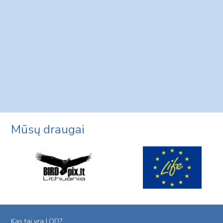
Mūsų draugai
Kas tai yra LOD?