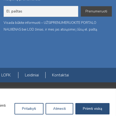
Visada būkite informuoti – UŽSIPRENUMERUOKITE PORTALO
NAUJIENAS bei LOD žinias, ir mes jas atsiųsime į Jūsų el. paštą.
LOFK
Leidiniai
Kontaktai
ktį
imti
Pritaikyti
Atmesti
Priimti viską
Sprendimas:
Electronic Solutions for Business