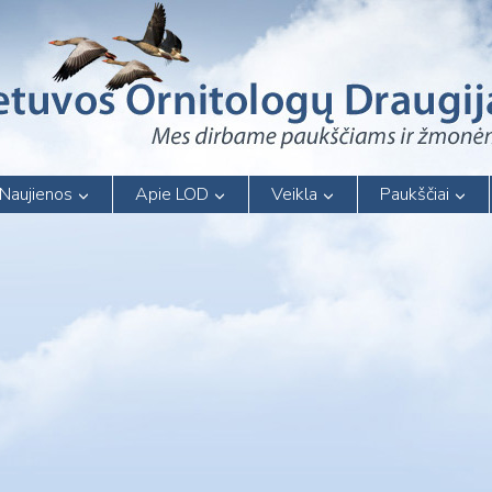
Naujienos
Apie LOD
Veikla
Paukščiai