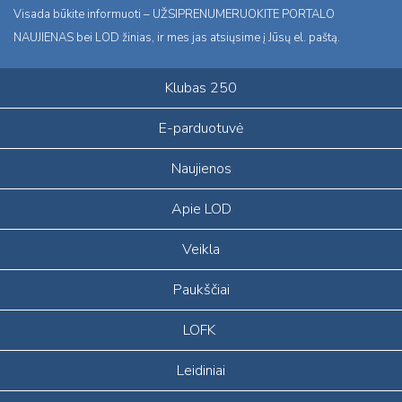
Visada būkite informuoti – UŽSIPRENUMERUOKITE PORTALO
NAUJIENAS bei LOD žinias, ir mes jas atsiųsime į Jūsų el. paštą.
Klubas 250
E-parduotuvė
Naujienos
Apie LOD
Veikla
Paukščiai
LOFK
Leidiniai