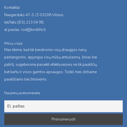
Kontaktai:
Naugarduko 47-3, LT-03208 Vilnius,
tel/faks:(8 5) 213 04 98,
el.pastas:
lod@birdlife.lt
Mūsų vizija
Mes tikime, kad tik bendromis visų draugijos narių
pastangomis, apjungus visų mūsų entuziazmą, žinias bei
patirtį, sugebėsime pasiekti efektyvesnės ne tik paukščių,
bet kartu ir visos gamtos apsaugos. Todėl mes dirbame
paukščiams bei žmonėms.
Naujienų prenumerata