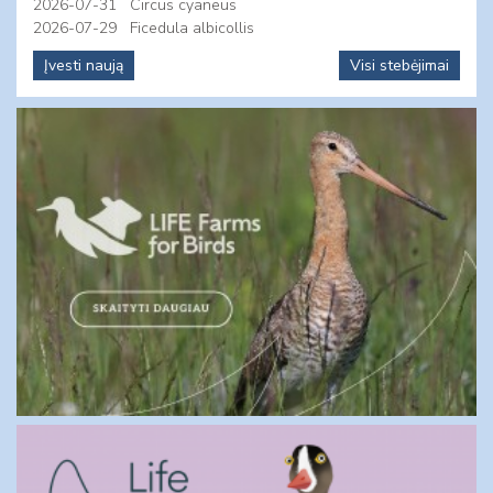
2026-07-31
Circus cyaneus
2026-07-29
Ficedula albicollis
Įvesti naują
Visi stebėjimai