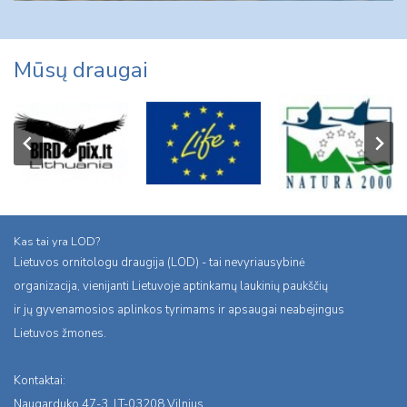
Mūsų draugai
Kas tai yra LOD?
Lietuvos ornitologu draugija (LOD) - tai nevyriausybinė
organizacija, vienijanti Lietuvoje aptinkamų laukinių paukščių
ir jų gyvenamosios aplinkos tyrimams ir apsaugai neabejingus
Lietuvos žmones.
Kontaktai:
Naugarduko 47-3, LT-03208 Vilnius,