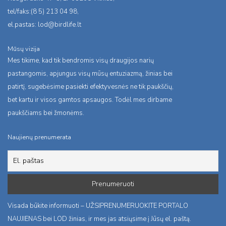
tel/faks:(8 5) 213 04 98,
el.pastas:
lod@birdlife.lt
Mūsų vizija
Mes tikime, kad tik bendromis visų draugijos narių
pastangomis, apjungus visų mūsų entuziazmą, žinias bei
patirtį, sugebėsime pasiekti efektyvesnės ne tik paukščių,
bet kartu ir visos gamtos apsaugos. Todėl mes dirbame
paukščiams bei žmonėms.
Naujienų prenumerata
Visada būkite informuoti – UŽSIPRENUMERUOKITE PORTALO
NAUJIENAS bei LOD žinias, ir mes jas atsiųsime į Jūsų el. paštą.