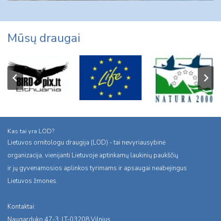
Mūsų draugai
Kas tai yra LOD?
Lietuvos ornitologu draugija (LOD) - tai nevyriausybinė
organizacija, vienijanti Lietuvoje aptinkamų laukinių paukščių
ir jų gyvenamosios aplinkos tyrimams ir apsaugai neabejingus
Lietuvos žmones.
Kontaktai:
Naugarduko 47-3, LT-03208 Vilnius,