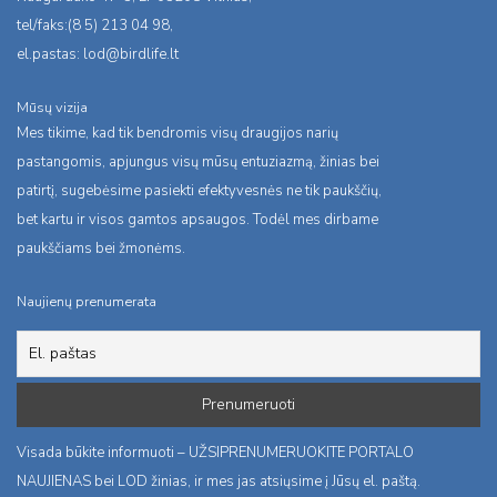
tel/faks:(8 5) 213 04 98,
el.pastas:
lod@birdlife.lt
Mūsų vizija
Mes tikime, kad tik bendromis visų draugijos narių
pastangomis, apjungus visų mūsų entuziazmą, žinias bei
patirtį, sugebėsime pasiekti efektyvesnės ne tik paukščių,
bet kartu ir visos gamtos apsaugos. Todėl mes dirbame
paukščiams bei žmonėms.
Naujienų prenumerata
Visada būkite informuoti – UŽSIPRENUMERUOKITE PORTALO
NAUJIENAS bei LOD žinias, ir mes jas atsiųsime į Jūsų el. paštą.