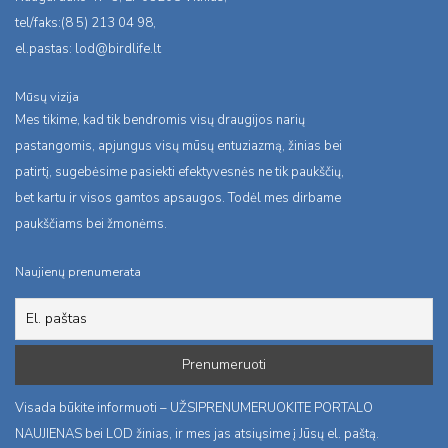
tel/faks:(8 5) 213 04 98,
el.pastas:
lod@birdlife.lt
Mūsų vizija
Mes tikime, kad tik bendromis visų draugijos narių
pastangomis, apjungus visų mūsų entuziazmą, žinias bei
patirtį, sugebėsime pasiekti efektyvesnės ne tik paukščių,
bet kartu ir visos gamtos apsaugos. Todėl mes dirbame
paukščiams bei žmonėms.
Naujienų prenumerata
Visada būkite informuoti – UŽSIPRENUMERUOKITE PORTALO
NAUJIENAS bei LOD žinias, ir mes jas atsiųsime į Jūsų el. paštą.