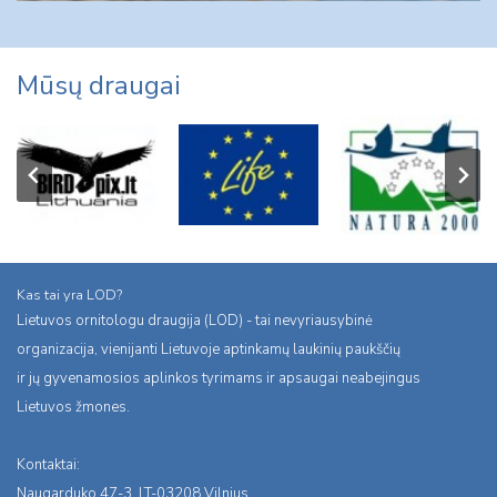
Mūsų draugai
Kas tai yra LOD?
Lietuvos ornitologu draugija (LOD) - tai nevyriausybinė
organizacija, vienijanti Lietuvoje aptinkamų laukinių paukščių
ir jų gyvenamosios aplinkos tyrimams ir apsaugai neabejingus
Lietuvos žmones.
Kontaktai:
Naugarduko 47-3, LT-03208 Vilnius,