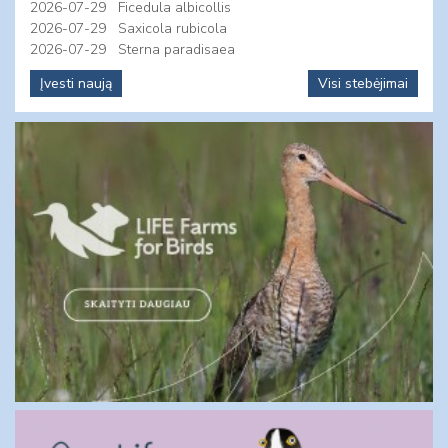
2026-07-29
Ficedula albicollis
2026-07-29
Saxicola rubicola
2026-07-29
Sterna paradisaea
Įvesti naują
Visi stebėjimai