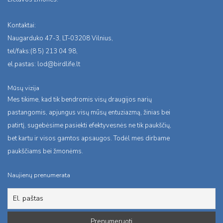
Kontaktai:
Naugarduko 47-3, LT-03208 Vilnius,
tel/faks:(8 5) 213 04 98,
el.pastas:
lod@birdlife.lt
Mūsų vizija
Mes tikime, kad tik bendromis visų draugijos narių
pastangomis, apjungus visų mūsų entuziazmą, žinias bei
patirtį, sugebėsime pasiekti efektyvesnės ne tik paukščių,
bet kartu ir visos gamtos apsaugos. Todėl mes dirbame
paukščiams bei žmonėms.
Naujienų prenumerata