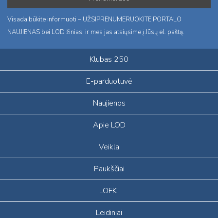
Visada būkite informuoti – UŽSIPRENUMERUOKITE PORTALO
NAUJIENAS bei LOD žinias, ir mes jas atsiųsime į Jūsų el. paštą.
Klubas 250
E-parduotuvė
Naujienos
Apie LOD
Veikla
Paukščiai
LOFK
Leidiniai