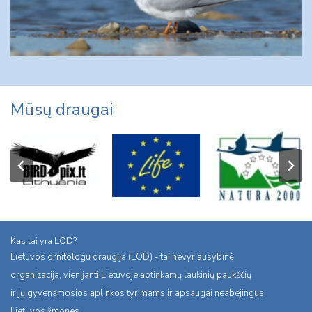
Mūsų draugai
Kas tai yra LOD?
Lietuvos ornitologu draugija (LOD) - tai nevyriausybinė
organizacija, vienijanti Lietuvoje aptinkamų laukinių paukščių
ir jų gyvenamosios aplinkos tyrimams ir apsaugai neabejingus
Lietuvos žmones.