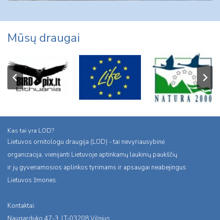
Mūsų draugai
Kas tai yra LOD?
Lietuvos ornitologu draugija (LOD) - tai nevyriausybinė
organizacija, vienijanti Lietuvoje aptinkamų laukinių paukščių
ir jų gyvenamosios aplinkos tyrimams ir apsaugai neabejingus
Lietuvos žmones.
Kontaktai:
Naugarduko 47-3, LT-03208 Vilnius,