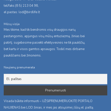
tel/faks:(8 5) 213 04 98,
el.pastas:
lod@birdlife.lt
Mūsų vizija
Mes tikime, kad tik bendromis visų draugijos narių
pastangomis, apjungus visų mūsų entuziazmą, žinias bei
patirtį, sugebėsime pasiekti efektyvesnės ne tik paukščių,
bet kartu ir visos gamtos apsaugos. Todėl mes dirbame
paukščiams bei žmonėms.
Naujienų prenumerata
Visada būkite informuoti – UŽSIPRENUMERUOKITE PORTALO
NAUJIENAS bei LOD žinias, ir mes jas atsiųsime į Jūsų el. paštą.