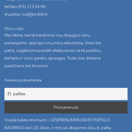
tel/faks:(8 5) 213 04 98,
el.pastas:
lod@birdlife.lt
Mūsų vizija
Mes tikime, kad tik bendromis visų draugijos narių
pastangomis, apjungus visų mūsų entuziazmą, žinias bei
patirtį, sugebėsime pasiekti efektyvesnės ne tik paukščių,
bet kartu ir visos gamtos apsaugos. Todėl mes dirbame
paukščiams bei žmonėms.
Naujienų prenumerata
Visada būkite informuoti – UŽSIPRENUMERUOKITE PORTALO
NAUJIENAS bei LOD žinias, ir mes jas atsiųsime į Jūsų el. paštą.