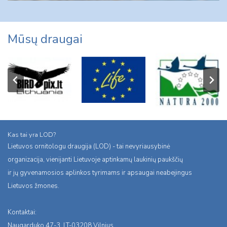
Mūsų draugai
Kas tai yra LOD?
Lietuvos ornitologu draugija (LOD) - tai nevyriausybinė
organizacija, vienijanti Lietuvoje aptinkamų laukinių paukščių
ir jų gyvenamosios aplinkos tyrimams ir apsaugai neabejingus
Lietuvos žmones.
Kontaktai:
Naugarduko 47-3, LT-03208 Vilnius,