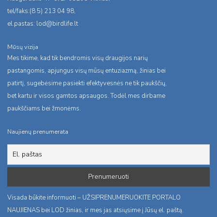
tel/faks:(8 5) 213 04 98,
el.pastas:
lod@birdlife.lt
Mūsų vizija
Mes tikime, kad tik bendromis visų draugijos narių
pastangomis, apjungus visų mūsų entuziazmą, žinias bei
patirtį, sugebėsime pasiekti efektyvesnės ne tik paukščių,
bet kartu ir visos gamtos apsaugos. Todėl mes dirbame
paukščiams bei žmonėms.
Naujienų prenumerata
Visada būkite informuoti – UŽSIPRENUMERUOKITE PORTALO
NAUJIENAS bei LOD žinias, ir mes jas atsiųsime į Jūsų el. paštą.