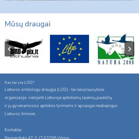
Mūsų draugai
Kas tai yra LOD?
Lietuvos ornitologu draugija (LOD) - tai nevyriausybinė
organizacija, vienijanti Lietuvoje aptinkamų laukinių paukščių
ir jų gyvenamosios aplinkos tyrimams ir apsaugai neabejingus
Lietuvos žmones.
Kontaktai:
Naugarduko 47-3, LT-03208 Vilnius,