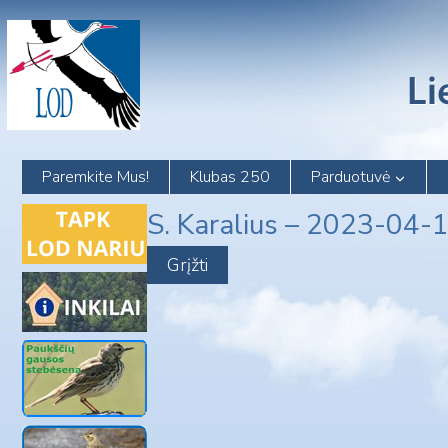
Skip
to
content
Paremkite Mus!
Klubas 250
Parduotuvė
S. Karalius – 2023-04-