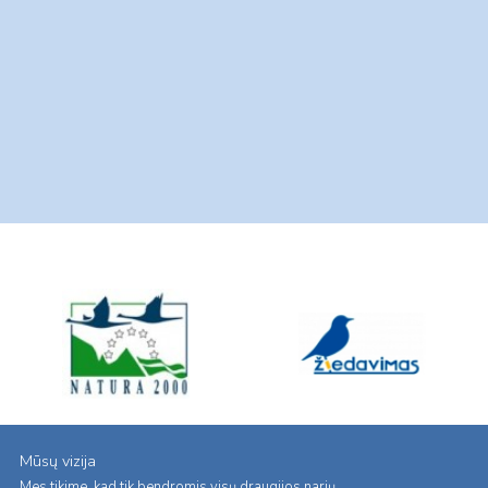
Mūsų vizija
Mes tikime, kad tik bendromis visų draugijos narių