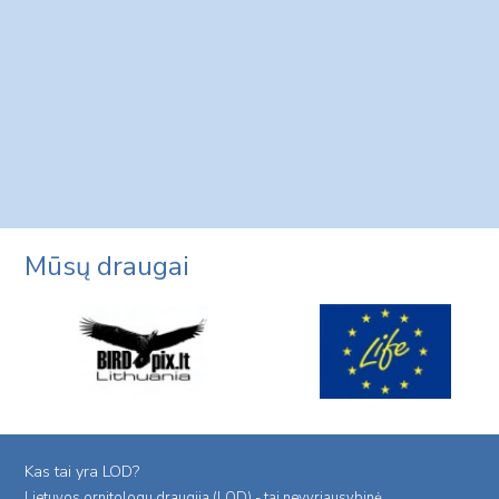
Mūsų draugai
Kas tai yra LOD?
Lietuvos ornitologu draugija (LOD) - tai nevyriausybinė