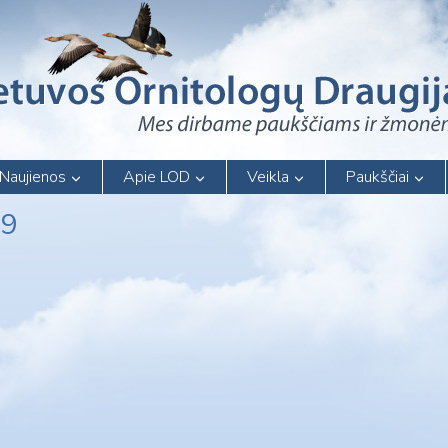
Naujienos
Apie LOD
Veikla
Paukščiai
19