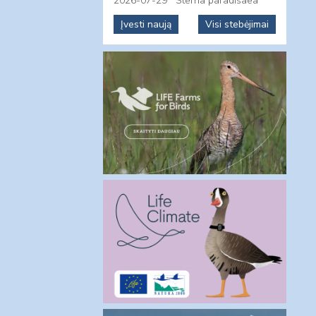
2026-07-29
Sterna paradisaea
Įvesti naują
Visi stebėjimai