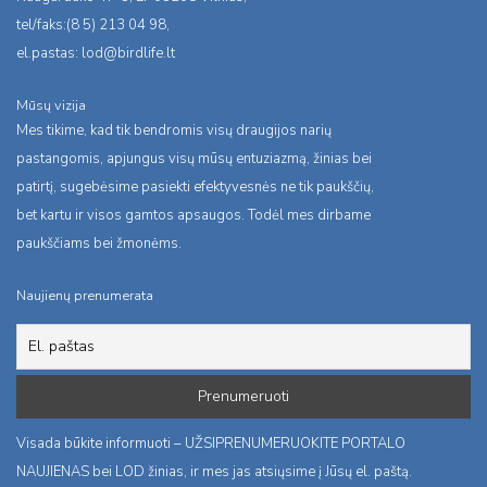
tel/faks:(8 5) 213 04 98,
el.pastas:
lod@birdlife.lt
Mūsų vizija
Mes tikime, kad tik bendromis visų draugijos narių
pastangomis, apjungus visų mūsų entuziazmą, žinias bei
patirtį, sugebėsime pasiekti efektyvesnės ne tik paukščių,
bet kartu ir visos gamtos apsaugos. Todėl mes dirbame
paukščiams bei žmonėms.
Naujienų prenumerata
Visada būkite informuoti – UŽSIPRENUMERUOKITE PORTALO
NAUJIENAS bei LOD žinias, ir mes jas atsiųsime į Jūsų el. paštą.