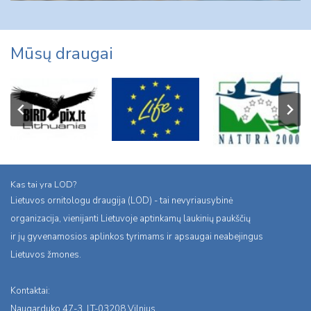
Mūsų draugai
Kas tai yra LOD?
Lietuvos ornitologu draugija (LOD) - tai nevyriausybinė
organizacija, vienijanti Lietuvoje aptinkamų laukinių paukščių
ir jų gyvenamosios aplinkos tyrimams ir apsaugai neabejingus
Lietuvos žmones.
Kontaktai:
Naugarduko 47-3, LT-03208 Vilnius,