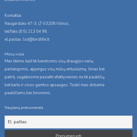
Kontaktai:
Naugarduko 47-3, LT-03208 Vilnius,
tel/faks:(8 5) 213 04 98,
el.pastas:
lod@birdlife.lt
Mūsų vizija
Mes tikime, kad tik bendromis visų draugijos narių
pastangomis, apjungus visų mūsų entuziazmą, žinias bei
patirtį, sugebėsime pasiekti efektyvesnės ne tik paukščių,
bet kartu ir visos gamtos apsaugos. Todėl mes dirbame
paukščiams bei žmonėms.
Naujienų prenumerata