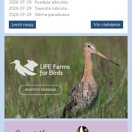
2026-07-29
Ficedula albicollis
2026-07-29
Saxicola rubicola
2026-07-29
Sterna paradisaea
Įvesti naują
Visi stebėjimai