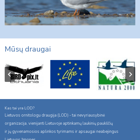
Mūsų draugai
Kas tai yra LOD?
Lietuvos ornitologu draugija (LOD) - tai nevyriausybinė
organizacija, vienijanti Lietuvoje aptinkamų laukinių paukščių
ir jų gyvenamosios aplinkos tyrimams ir apsaugai neabejingus
Lietuvos žmones.