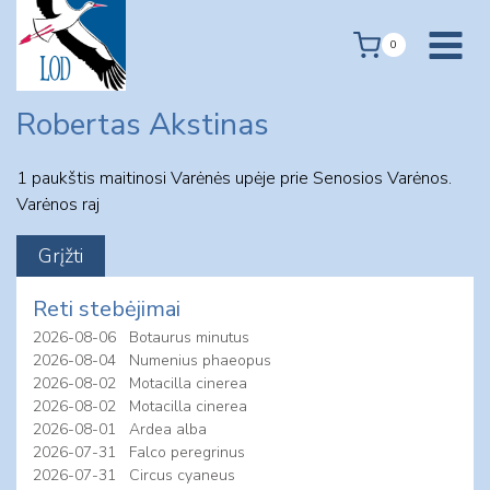
Skip
to
0
content
Robertas Akstinas
1 paukštis maitinosi Varėnės upėje prie Senosios Varėnos.
Varėnos raj
Reti stebėjimai
2026-08-06
Botaurus minutus
2026-08-04
Numenius phaeopus
2026-08-02
Motacilla cinerea
2026-08-02
Motacilla cinerea
2026-08-01
Ardea alba
2026-07-31
Falco peregrinus
2026-07-31
Circus cyaneus