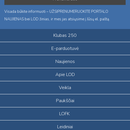
Visada būkite informuoti – UŽSIPRENUMERUOKITE PORTALO
NAUJIENAS bei LOD žinias, ir mes jas atsiųsime į Jūsų el. paštą.
Klubas 250
E-parduotuvė
Naujienos
Apie LOD
Veikla
Paukščiai
LOFK
Leidiniai