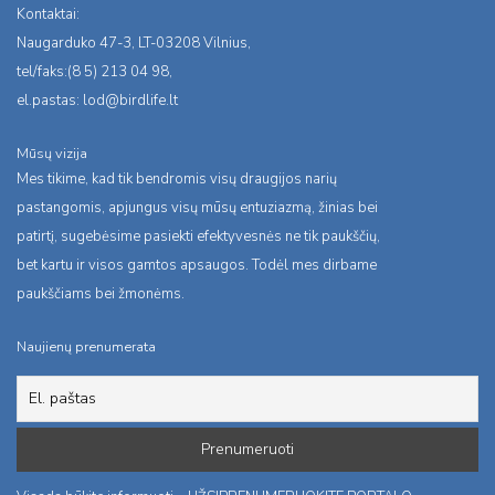
Kontaktai:
Naugarduko 47-3, LT-03208 Vilnius,
tel/faks:(8 5) 213 04 98,
el.pastas:
lod@birdlife.lt
Mūsų vizija
Mes tikime, kad tik bendromis visų draugijos narių
pastangomis, apjungus visų mūsų entuziazmą, žinias bei
patirtį, sugebėsime pasiekti efektyvesnės ne tik paukščių,
bet kartu ir visos gamtos apsaugos. Todėl mes dirbame
paukščiams bei žmonėms.
Naujienų prenumerata