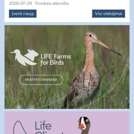
2026-07-29
Ficedula albicollis
Įvesti naują
Visi stebėjimai