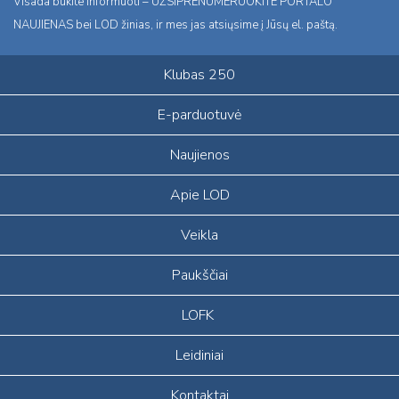
Visada būkite informuoti – UŽSIPRENUMERUOKITE PORTALO
NAUJIENAS bei LOD žinias, ir mes jas atsiųsime į Jūsų el. paštą.
Klubas 250
E-parduotuvė
Naujienos
Apie LOD
Veikla
Paukščiai
LOFK
Leidiniai
Kontaktai