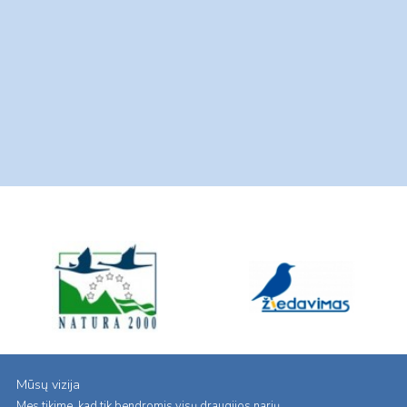
Mūsų vizija
Mes tikime, kad tik bendromis visų draugijos narių