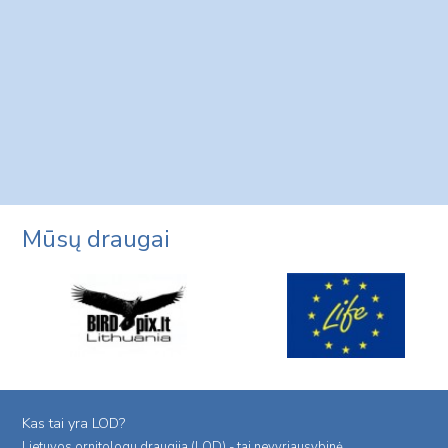
Mūsų draugai
Kas tai yra LOD?
Lietuvos ornitologu draugija (LOD) - tai nevyriausybinė