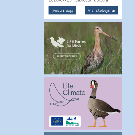
2026-07-29
Saxicola rubicola
Įvesti naują
Visi stebėjimai