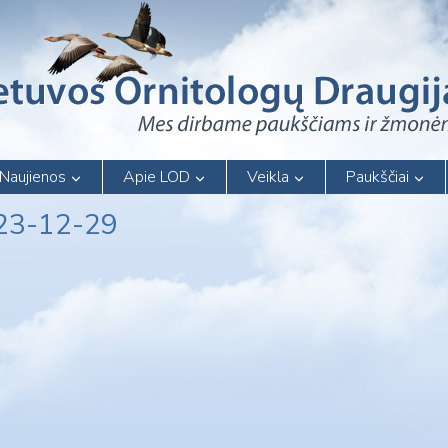
Naujienos
Apie LOD
Veikla
Paukščiai
023-12-29