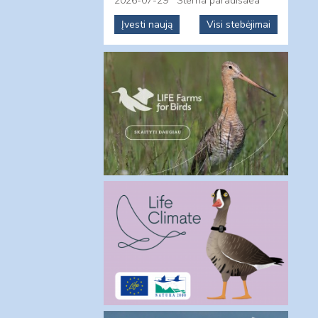
2026-07-29
Sterna paradisaea
Įvesti naują
Visi stebėjimai