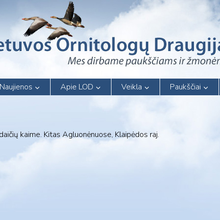
Naujienos
Apie LOD
Veikla
Paukščiai
ūdaičių kaime. Kitas Agluonėnuose, Klaipėdos raj.