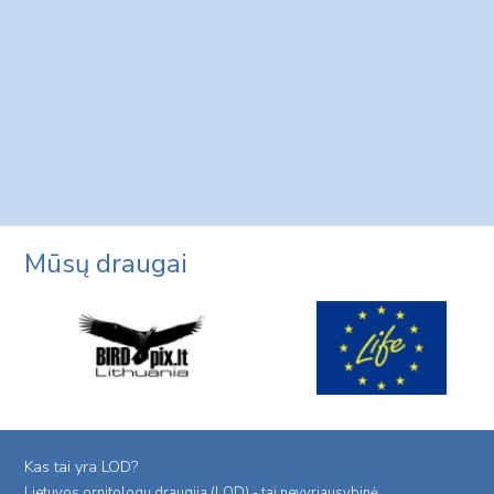
Mūsų draugai
Kas tai yra LOD?
Lietuvos ornitologu draugija (LOD) - tai nevyriausybinė