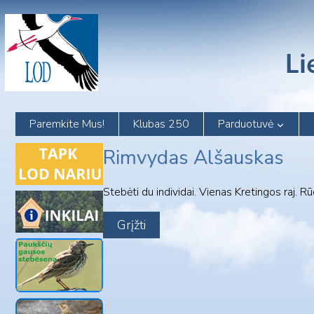
Skip
to
content
Paremkite Mus!
Klubas 250
Parduotuvė
Rimvydas Alšauskas
Stebėti du individai. Vienas Kretingos raj. R