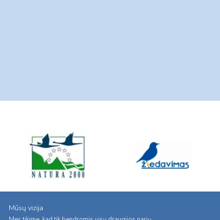
Mūsų vizija
Mes tikime, kad tik bendromis visų draugijos narių