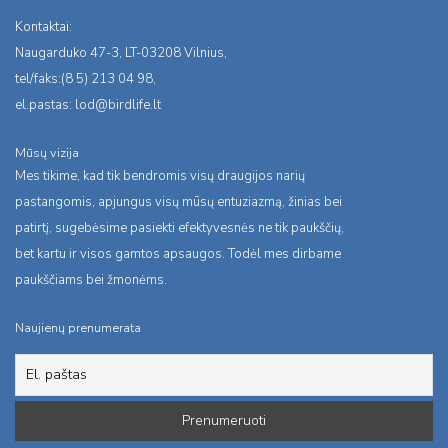
Kontaktai:
Naugarduko 47-3, LT-03208 Vilnius,
tel/faks:(8 5) 213 04 98,
el.pastas:
lod@birdlife.lt
Mūsų vizija
Mes tikime, kad tik bendromis visų draugijos narių
pastangomis, apjungus visų mūsų entuziazmą, žinias bei
patirtį, sugebėsime pasiekti efektyvesnės ne tik paukščių,
bet kartu ir visos gamtos apsaugos. Todėl mes dirbame
paukščiams bei žmonėms.
Naujienų prenumerata