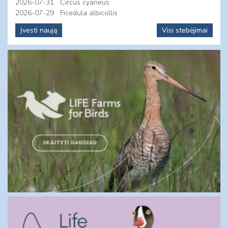
2026-07-31
Circus cyaneus
2026-07-29
Ficedula albicollis
Įvesti naują
Visi stebėjimai