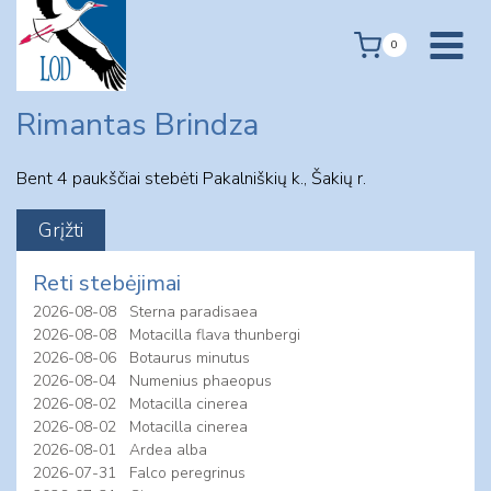
Skip
to
0
content
Rimantas Brindza
Bent 4 paukščiai stebėti Pakalniškių k., Šakių r.
Reti stebėjimai
2026-08-08
Sterna paradisaea
2026-08-08
Motacilla flava thunbergi
2026-08-06
Botaurus minutus
2026-08-04
Numenius phaeopus
2026-08-02
Motacilla cinerea
2026-08-02
Motacilla cinerea
2026-08-01
Ardea alba
2026-07-31
Falco peregrinus