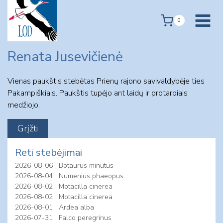
Skip
to
0
content
Renata Jusevičienė
Vienas paukštis stebėtas Prienų rajono savivaldybėje ties
Pakampiškiais. Paukštis tupėjo ant laidų ir protarpiais
medžiojo.
Reti stebėjimai
2026-08-06
Botaurus minutus
2026-08-04
Numenius phaeopus
2026-08-02
Motacilla cinerea
2026-08-02
Motacilla cinerea
2026-08-01
Ardea alba
2026-07-31
Falco peregrinus