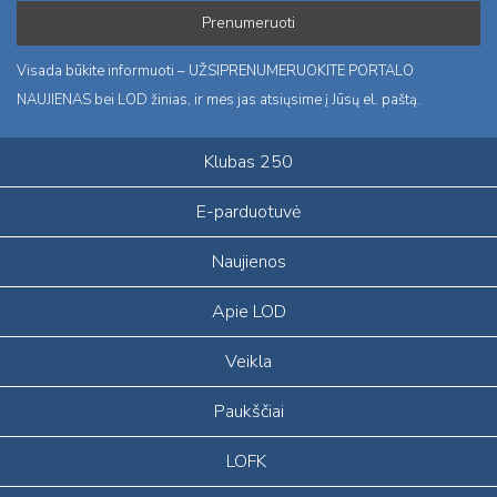
Visada būkite informuoti – UŽSIPRENUMERUOKITE PORTALO
NAUJIENAS bei LOD žinias, ir mes jas atsiųsime į Jūsų el. paštą.
Klubas 250
E-parduotuvė
Naujienos
Apie LOD
Veikla
Paukščiai
LOFK