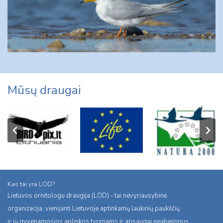
Mūsų draugai
Kas tai yra LOD?
Lietuvos ornitologu draugija (LOD) - tai nevyriausybinė
organizacija, vienijanti Lietuvoje aptinkamų laukinių paukščių
ir jų gyvenamosios aplinkos tyrimams ir apsaugai neabejingus