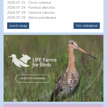
2026-07-31
Circus cyaneus
2026-07-29
Ficedula albicollis
2026-07-29
Saxicola rubicola
2026-07-29
Sterna paradisaea
Įvesti naują
Visi stebėjimai