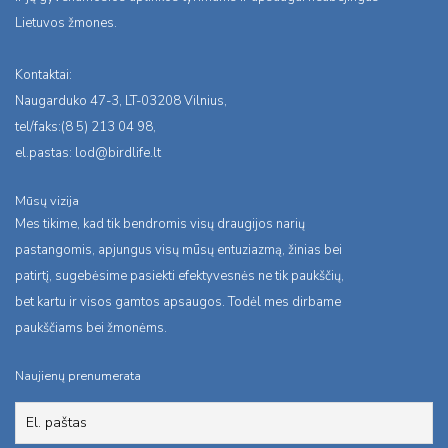
Lietuvos žmones.
Kontaktai:
Naugarduko 47-3, LT-03208 Vilnius,
tel/faks:(8 5) 213 04 98,
el.pastas:
lod@birdlife.lt
Mūsų vizija
Mes tikime, kad tik bendromis visų draugijos narių
pastangomis, apjungus visų mūsų entuziazmą, žinias bei
patirtį, sugebėsime pasiekti efektyvesnės ne tik paukščių,
bet kartu ir visos gamtos apsaugos. Todėl mes dirbame
paukščiams bei žmonėms.
Naujienų prenumerata