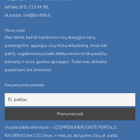
tel/faks:(8 5) 213 04 98,
el.pastas:
lod@birdlife.lt
Mūsų vizija
Mes tikime, kad tik bendromis visų draugijos narių
pastangomis, apjungus visų mūsų entuziazmą, žinias bei
patirtį, sugebėsime pasiekti efektyvesnės ne tik paukščių,
bet kartu ir visos gamtos apsaugos. Todėl mes dirbame
paukščiams bei žmonėms.
Naujienų prenumerata
Visada būkite informuoti – UŽSIPRENUMERUOKITE PORTALO
NAUJIENAS bei LOD žinias, ir mes jas atsiųsime į Jūsų el. paštą.