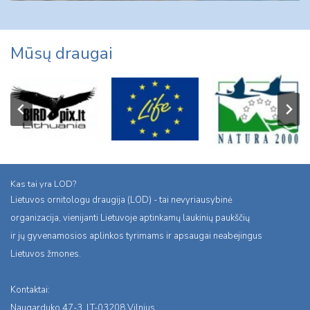
Mūsų draugai
Kas tai yra LOD?
Lietuvos ornitologu draugija (LOD) - tai nevyriausybinė
organizacija, vienijanti Lietuvoje aptinkamų laukinių paukščių
ir jų gyvenamosios aplinkos tyrimams ir apsaugai neabejingus
Lietuvos žmones.
Kontaktai:
Naugarduko 47-3, LT-03208 Vilnius,