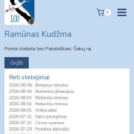
Skip
to
0
content
Ramūnas Kudžma
Porelė stebėta ties Pakalniškiais, Šakių raj.
Reti stebėjimai
2026-08-06
Botaurus minutus
2026-08-04
Numenius phaeopus
2026-08-02
Motacilla cinerea
2026-08-02
Motacilla cinerea
2026-08-01
Ardea alba
2026-07-31
Falco peregrinus
2026-07-31
Circus cyaneus
2026-07-29
Ficedula albicollis