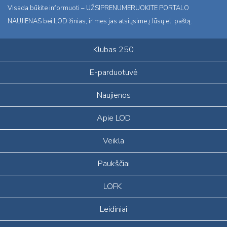
Visada būkite informuoti – UŽSIPRENUMERUOKITE PORTALO
NAUJIENAS bei LOD žinias, ir mes jas atsiųsime į Jūsų el. paštą.
Klubas 250
E-parduotuvė
Naujienos
Apie LOD
Veikla
Paukščiai
LOFK
Leidiniai