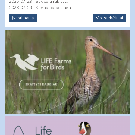
2026-07-29
Saxicola rubicola
2026-07-29
Sterna paradisaea
Įvesti naują
Visi stebėjimai