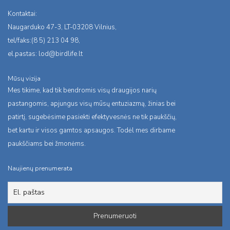
Kontaktai:
Naugarduko 47-3, LT-03208 Vilnius,
tel/faks:(8 5) 213 04 98,
el.pastas:
lod@birdlife.lt
Mūsų vizija
Mes tikime, kad tik bendromis visų draugijos narių
pastangomis, apjungus visų mūsų entuziazmą, žinias bei
patirtį, sugebėsime pasiekti efektyvesnės ne tik paukščių,
bet kartu ir visos gamtos apsaugos. Todėl mes dirbame
paukščiams bei žmonėms.
Naujienų prenumerata