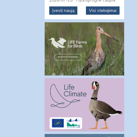
2026-07-29
Hydroprogne caspia
Įvesti naują
Visi stebėjimai