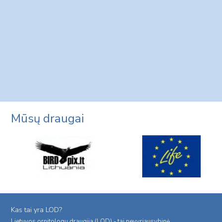
Mūsų draugai
Kas tai yra LOD?
Lietuvos ornitologu draugija (LOD) - tai nevyriausybinė