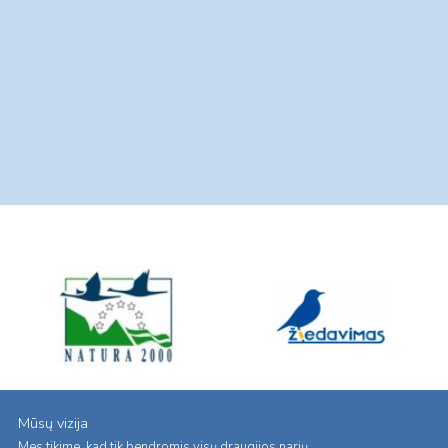
Mūsų vizija
Mes tikime, kad tik bendromis visų draugijos narių