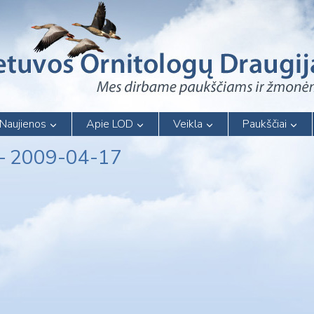
Naujienos
Apie LOD
Veikla
Paukščiai
 – 2009-04-17