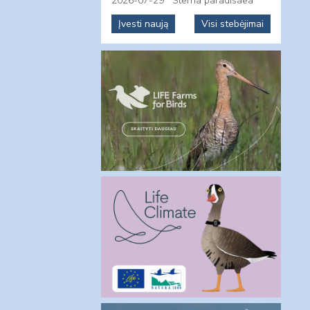
2026-07-29
Sterna paradisaea
Įvesti naują
Visi stebėjimai