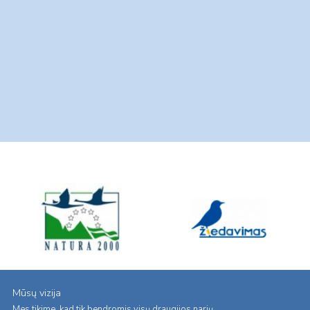
Mūsų vizija
Mes tikime, kad tik bendromis visų draugijos narių